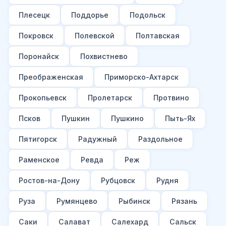
Плесецк
Поддорье
Подольск
Покровск
Полевской
Полтавская
Поронайск
Похвистнево
Преображенская
Приморско-Ахтарск
Прокопьевск
Пролетарск
Протвино
Псков
Пушкин
Пушкино
Пыть-Ях
Пятигорск
Радужный
Раздольное
Раменское
Ревда
Реж
Ростов-на-Дону
Рубцовск
Рудня
Руза
Румянцево
Рыбинск
Рязань
Саки
Салават
Салехард
Сальск