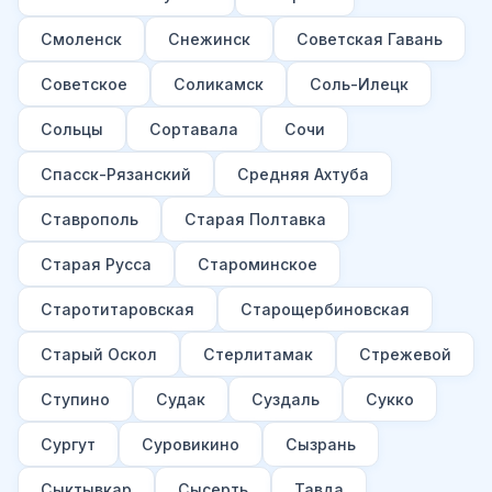
Смоленск
Снежинск
Советская Гавань
Советское
Соликамск
Соль-Илецк
Сольцы
Сортавала
Сочи
Спасск-Рязанский
Средняя Ахтуба
Ставрополь
Старая Полтавка
Старая Русса
Староминское
Старотитаровская
Старощербиновская
Старый Оскол
Стерлитамак
Стрежевой
Ступино
Судак
Суздаль
Сукко
Сургут
Суровикино
Сызрань
Сыктывкар
Сысерть
Тавда