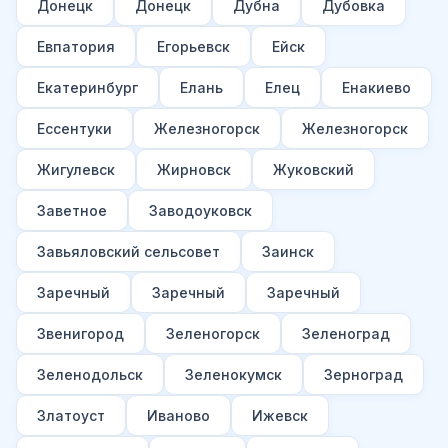
Донецк
Донецк
Дубна
Дубовка
Евпатория
Егорьевск
Ейск
Екатеринбург
Елань
Елец
Енакиево
Ессентуки
Железногорск
Железногорск
Жигулевск
Жирновск
Жуковский
Заветное
Заводоуковск
Завьяловский сельсовет
Заинск
Заречный
Заречный
Заречный
Звенигород
Зеленогорск
Зеленоград
Зеленодольск
Зеленокумск
Зерноград
Златоуст
Иваново
Ижевск