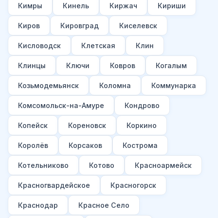
Кимры
Кинель
Киржач
Кириши
Киров
Кировград
Киселевск
Кисловодск
Клетская
Клин
Клинцы
Ключи
Ковров
Когалым
Козьмодемьянск
Коломна
Коммунарка
Комсомольск-на-Амуре
Кондрово
Копейск
Кореновск
Коркино
Королёв
Корсаков
Кострома
Котельниково
Котово
Красноармейск
Красногвардейское
Красногорск
Краснодар
Красное Село