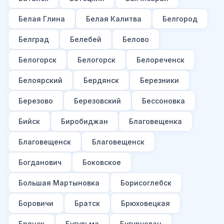
Белая Глина
Белая Калитва
Белгород
Белград
Белебей
Белово
Белогорск
Белогорск
Белореченск
Белоярский
Бердянск
Березники
Березово
Березовский
Бессоновка
Бийск
Биробиджан
Благовещенка
Благовещенск
Благовещенск
Богданович
Боковское
Большая Мартыновка
Борисоглебск
Боровичи
Братск
Брюховецкая
Брянск
Бугульма
Бугуруслан