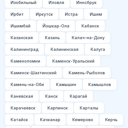
Изобильный
Иловля
Иннсбрук
Ирбит
Иркутск
Истра
Ишим
Ишимбай
Йошкар-Ола
Кабанск
Казанская
Казань
Калач-на-Дону
Калининград
Калининская
Калуга
Каменоломни
Каменск-Уральский
Каменск-Шахтинский
Камень-Рыболов
Камень-на-Оби
Камышин
Камышлов
Каневская
Канск
Карагай
Карачаевск
Карпинск
Карталы
Катайск
Качканар
Кемерово
Керчь