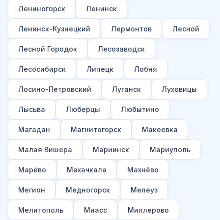
Лениногорск
Ленинск
Ленинск-Кузнецкий
Лермонтов
Лесной
Лесной Городок
Лесозаводск
Лесосибирск
Липецк
Лобня
Лосино-Петровский
Луганск
Луховицы
Лысьва
Люберцы
Любытино
Магадан
Магнитогорск
Макеевка
Малая Вишера
Мариинск
Мариуполь
Марёво
Махачкала
Махнёво
Мегион
Медногорск
Мелеуз
Мелитополь
Миасс
Миллерово