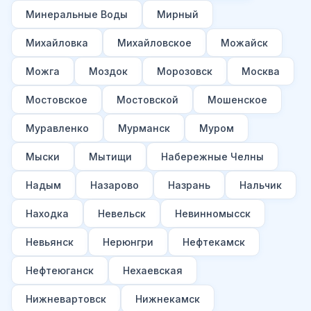
Минеральные Воды
Мирный
Михайловка
Михайловское
Можайск
Можга
Моздок
Морозовск
Москва
Мостовское
Мостовской
Мошенское
Муравленко
Мурманск
Муром
Мыски
Мытищи
Набережные Челны
Надым
Назарово
Назрань
Нальчик
Находка
Невельск
Невинномысск
Невьянск
Нерюнгри
Нефтекамск
Нефтеюганск
Нехаевская
Нижневартовск
Нижнекамск