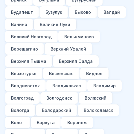
Будапешт
Бузулук
Быково
Валдай
Ванино
Великие Луки
Великий Новгород
Вельяминово
Верещагино
Верхний Уфалей
Верхняя Пышма
Верхняя Салда
Верхотурье
Вешенская
Видное
Владивосток
Владикавказ
Владимир
Волгоград
Волгодонск
Волжский
Вологда
Володарский
Волоколамск
Волот
Воркута
Воронеж