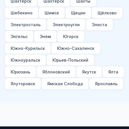
Шахтерск
Шахтерск
Шахты
Шебекино
Шимск
Щецин
Щёлково
Электросталь
Электроугли
Элиста
Энгельс
Энем
Югорск
Южно-Курильск
Южно-Сахалинск
Южноуральск
Юрьев-Польский
Юрюзань
Яблоновский
Якутск
Ялта
Ялуторовск
Ямская Слобода
Ярославль