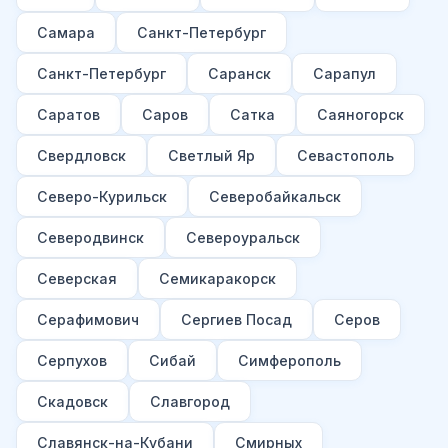
Самара
Санкт-Петербург
Санкт-Петербург
Саранск
Сарапул
Саратов
Саров
Сатка
Саяногорск
Свердловск
Светлый Яр
Севастополь
Северо-Курильск
Северобайкальск
Северодвинск
Североуральск
Северская
Семикаракорск
Серафимович
Сергиев Посад
Серов
Серпухов
Сибай
Симферополь
Скадовск
Славгород
Славянск-на-Кубани
Смирных