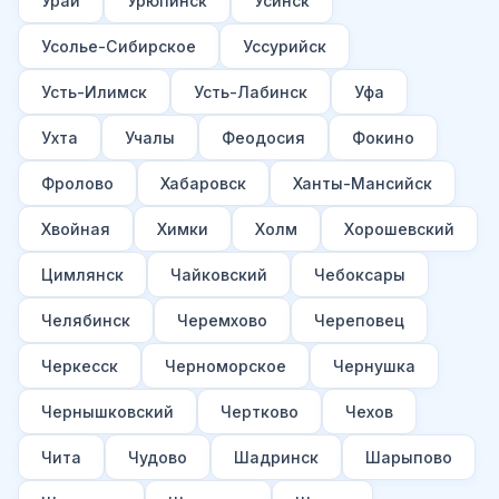
Урай
Урюпинск
Усинск
Усолье-Сибирское
Уссурийск
Усть-Илимск
Усть-Лабинск
Уфа
Ухта
Учалы
Феодосия
Фокино
Фролово
Хабаровск
Ханты-Мансийск
Хвойная
Химки
Холм
Хорошевский
Цимлянск
Чайковский
Чебоксары
Челябинск
Черемхово
Череповец
Черкесск
Черноморское
Чернушка
Чернышковский
Чертково
Чехов
Чита
Чудово
Шадринск
Шарыпово