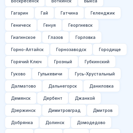
Воскресенск
Воткинск
Выкса
Гагарин
Гай
Гатчина
Геленджик
Геническ
Генуя
Георгиевск
Гиагинское
Глазов
Горловка
Горно-Алтайск
Горнозаводск
Городище
Горячий Ключ
Грозный
Губкинский
Гуково
Гулькевичи
Гусь-Хрустальный
Далматово
Дальнегорск
Даниловка
Демянск
Дербент
Джанкой
Дзержинск
Димитровград
Дмитров
Добрянка
Долинск
Домодедово