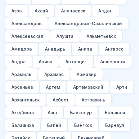
Азов
Аксай
Алапаевск
Алдан
Александров
Александровск-Сахалинский
Алексеевская
Алушта
Альметьевск
Амадора
Анадырь
Анапа
Ангарск
Андра
Анива
Антрацит
Апшеронск
Арамиль
Арзамас
Армавир
Арсеньев
Артем
Артемовский
Арти
Архангельск
Асбест
Астрахань
Ахтубинск
Аша
Байконур
Балаково
Балашиха
Балей
Бангкок
Барнаул
Батайск
Батецкий
Бахчисарай