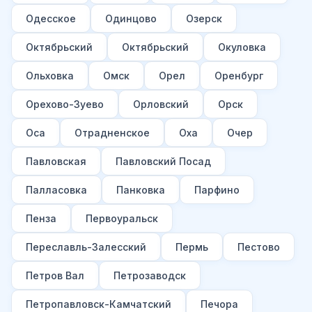
Одесское
Одинцово
Озерск
Октябрьский
Октябрьский
Окуловка
Ольховка
Омск
Орел
Оренбург
Орехово-Зуево
Орловский
Орск
Оса
Отрадненское
Оха
Очер
Павловская
Павловский Посад
Палласовка
Панковка
Парфино
Пенза
Первоуральск
Переславль-Залесский
Пермь
Пестово
Петров Вал
Петрозаводск
Петропавловск-Камчатский
Печора