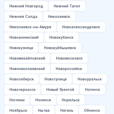
Нижний Новгород
Нижний Тагил
Нижняя Салда
Николаевск
Николаевск-на-Амуре
Новоалександровск
Новоаннинский
Новокубанск
Новокузнецк
Новокуйбышевск
Новомихайловский
Новомосковск
Новониколаевский
Новороссийск
Новосибирск
Новотроицк
Новоуральск
Новочеркасск
Новый Уренгой
Ногинск
Ноглики
Нолинск
Норильск
Ноябрьск
Нытва
Нягань
Обнинск