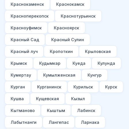
Краснокаменск
Краснокамск
Красноперекопск
Краснотурьинск
Красноуфимск
Красноярск
Красный Сад
Красный Сулин
Красный луч
Кропоткин
Крыловская
Крымск
Кудымкар
Куеда
Кулунда
Кумертау
Кумылженская
Кунгур
Курган
Курганинск
Курильск
Курск
Кушва
Кущевская
Кызыл
Кытманово
Кыштым
Лабинск
Лабытнанги
Лангепас
Ларнака