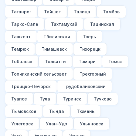
Таганрог
Тайшет
Талица
Тамбов
Тарко-Сале
Тахтамукай
Тацинская
Ташкент
Тбилисская
Тверь
Темрюк
Тимашевск
Тихорецк
Тобольск
Тольятти
Томари
Томск
Топчихинский сельсовет
Трехгорный
Троицко-Печорск
Трудобеликовский
Туапсе
Тула
Туринск
Тучково
Тымовское
Тында
Тюмень
Углегорск
Улан-Удэ
Ульяновск