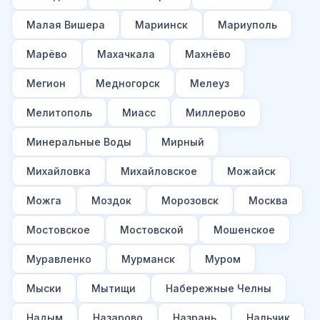
Малая Вишера
Мариинск
Мариуполь
Марёво
Махачкала
Махнёво
Мегион
Медногорск
Мелеуз
Мелитополь
Миасс
Миллерово
Минеральные Воды
Мирный
Михайловка
Михайловское
Можайск
Можга
Моздок
Морозовск
Москва
Мостовское
Мостовской
Мошенское
Муравленко
Мурманск
Муром
Мыски
Мытищи
Набережные Челны
Надым
Назарово
Назрань
Нальчик