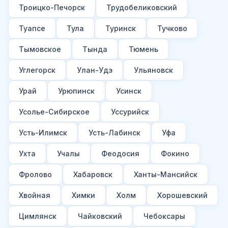
Троицко-Печорск
Трудобеликовский
Туапсе
Тула
Туринск
Тучково
Тымовское
Тында
Тюмень
Углегорск
Улан-Удэ
Ульяновск
Урай
Урюпинск
Усинск
Усолье-Сибирское
Уссурийск
Усть-Илимск
Усть-Лабинск
Уфа
Ухта
Учалы
Феодосия
Фокино
Фролово
Хабаровск
Ханты-Мансийск
Хвойная
Химки
Холм
Хорошевский
Цимлянск
Чайковский
Чебоксары