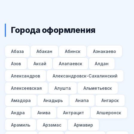
Города оформления
Абаза
Абакан
Абинск
Азнакаево
Азов
Аксай
Алапаевск
Алдан
Александров
Александровск-Сахалинский
Алексеевская
Алушта
Альметьевск
Амадора
Анадырь
Анапа
Ангарск
Андра
Анива
Антрацит
Апшеронск
Арамиль
Арзамас
Армавир