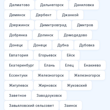
Далматово
Дальнегорск
Даниловка
Демянск
Дербент
Джанкой
Дзержинск
Димитровград
Дмитров
Добрянка
Долинск
Домодедово
Донецк
Донецк
Дубна
Дубовка
Евпатория
Егорьевск
Ейск
Екатеринбург
Елань
Елец
Енакиево
Ессентуки
Железногорск
Железногорск
Жигулевск
Жирновск
Жуковский
Заветное
Заводоуковск
Завьяловский сельсовет
Заинск