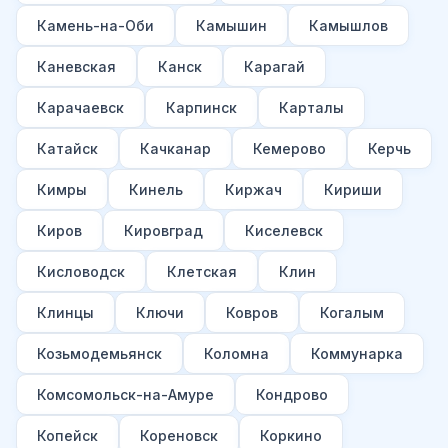
Камень-на-Оби
Камышин
Камышлов
Каневская
Канск
Карагай
Карачаевск
Карпинск
Карталы
Катайск
Качканар
Кемерово
Керчь
Кимры
Кинель
Киржач
Кириши
Киров
Кировград
Киселевск
Кисловодск
Клетская
Клин
Клинцы
Ключи
Ковров
Когалым
Козьмодемьянск
Коломна
Коммунарка
Комсомольск-на-Амуре
Кондрово
Копейск
Кореновск
Коркино