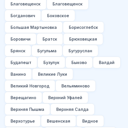
Благовещенск
Благовещенск
Богданович
Боковское
Большая Мартыновка
Борисоглебск
Боровичи
Братск
Брюховецкая
Брянск
Бугульма
Бугуруслан
Будапешт
Бузулук
Быково
Валдай
Ванино
Великие Луки
Великий Новгород
Вельяминово
Верещагино
Верхний Уфалей
Верхняя Пышма
Верхняя Салда
Верхотурье
Вешенская
Видное