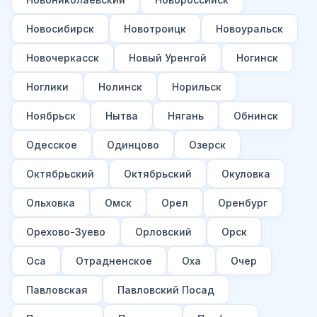
Новосибирск
Новотроицк
Новоуральск
Новочеркасск
Новый Уренгой
Ногинск
Ноглики
Нолинск
Норильск
Ноябрьск
Нытва
Нягань
Обнинск
Одесское
Одинцово
Озерск
Октябрьский
Октябрьский
Окуловка
Ольховка
Омск
Орел
Оренбург
Орехово-Зуево
Орловский
Орск
Оса
Отрадненское
Оха
Очер
Павловская
Павловский Посад