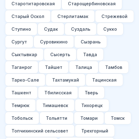
Старотитаровская
Старощербиновская
Старый Оскол
Стерлитамак
Стрежевой
Ступино
Судак
Суздаль
Сукко
Сургут
Суровикино
Сызрань
Сыктывкар
Сысерть
Тавда
Таганрог
Тайшет
Талица
Тамбов
Тарко-Сале
Тахтамукай
Тацинская
Ташкент
Тбилисская
Тверь
Темрюк
Тимашевск
Тихорецк
Тобольск
Тольятти
Томари
Томск
Топчихинский сельсовет
Трехгорный