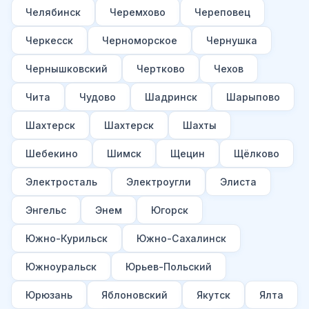
Челябинск
Черемхово
Череповец
Черкесск
Черноморское
Чернушка
Чернышковский
Чертково
Чехов
Чита
Чудово
Шадринск
Шарыпово
Шахтерск
Шахтерск
Шахты
Шебекино
Шимск
Щецин
Щёлково
Электросталь
Электроугли
Элиста
Энгельс
Энем
Югорск
Южно-Курильск
Южно-Сахалинск
Южноуральск
Юрьев-Польский
Юрюзань
Яблоновский
Якутск
Ялта