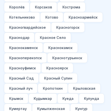
Королёв
Корсаков
Кострома
Котельниково
Котово
Красноармейск
Красногвардейское
Красногорск
Краснодар
Красное Село
Краснокаменск
Краснокамск
Красноперекопск
Краснотурьинск
Красноуфимск
Красноярск
Красный Сад
Красный Сулин
Красный луч
Кропоткин
Крыловская
Крымск
Кудымкар
Куеда
Кулунда
Кумертау
Кумылженская
Кунгур