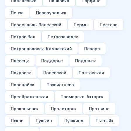
Палласовка
Панковка
Парфино
Пенза
Первоуральск
Переславль-Залесский
Пермь
Пестово
Петров Вал
Петрозаводск
Петропавловск-Камчатский
Печора
Плесецк
Поддорье
Подольск
Покровск
Полевской
Полтавская
Поронайск
Похвистнево
Преображенская
Приморско-Ахтарск
Прокопьевск
Пролетарск
Протвино
Псков
Пушкин
Пушкино
Пыть-Ях