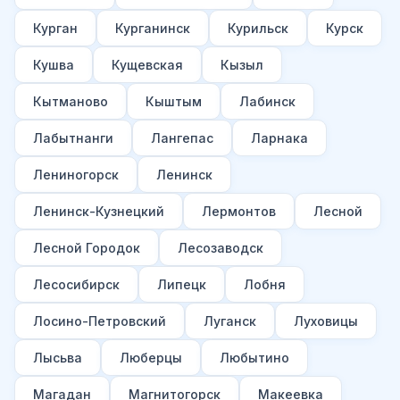
Курган
Курганинск
Курильск
Курск
Кушва
Кущевская
Кызыл
Кытманово
Кыштым
Лабинск
Лабытнанги
Лангепас
Ларнака
Лениногорск
Ленинск
Ленинск-Кузнецкий
Лермонтов
Лесной
Лесной Городок
Лесозаводск
Лесосибирск
Липецк
Лобня
Лосино-Петровский
Луганск
Луховицы
Лысьва
Люберцы
Любытино
Магадан
Магнитогорск
Макеевка