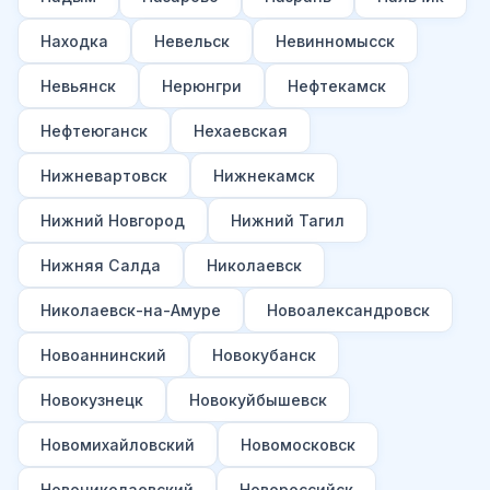
Находка
Невельск
Невинномысск
Невьянск
Нерюнгри
Нефтекамск
Нефтеюганск
Нехаевская
Нижневартовск
Нижнекамск
Нижний Новгород
Нижний Тагил
Нижняя Салда
Николаевск
Николаевск-на-Амуре
Новоалександровск
Новоаннинский
Новокубанск
Новокузнецк
Новокуйбышевск
Новомихайловский
Новомосковск
Новониколаевский
Новороссийск