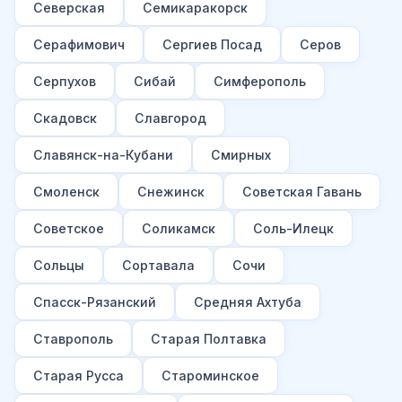
Северская
Семикаракорск
Серафимович
Сергиев Посад
Серов
Серпухов
Сибай
Симферополь
Скадовск
Славгород
Славянск-на-Кубани
Смирных
Смоленск
Снежинск
Советская Гавань
Советское
Соликамск
Соль-Илецк
Сольцы
Сортавала
Сочи
Спасск-Рязанский
Средняя Ахтуба
Ставрополь
Старая Полтавка
Старая Русса
Староминское