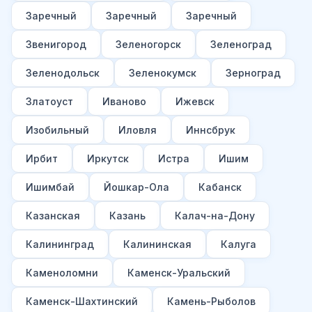
Заречный
Заречный
Заречный
Звенигород
Зеленогорск
Зеленоград
Зеленодольск
Зеленокумск
Зерноград
Златоуст
Иваново
Ижевск
Изобильный
Иловля
Иннсбрук
Ирбит
Иркутск
Истра
Ишим
Ишимбай
Йошкар-Ола
Кабанск
Казанская
Казань
Калач-на-Дону
Калининград
Калининская
Калуга
Каменоломни
Каменск-Уральский
Каменск-Шахтинский
Камень-Рыболов