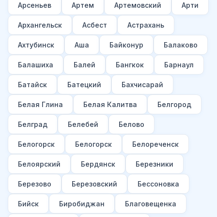
Арсеньев
Артем
Артемовский
Арти
Архангельск
Асбест
Астрахань
Ахтубинск
Аша
Байконур
Балаково
Балашиха
Балей
Бангкок
Барнаул
Батайск
Батецкий
Бахчисарай
Белая Глина
Белая Калитва
Белгород
Белград
Белебей
Белово
Белогорск
Белогорск
Белореченск
Белоярский
Бердянск
Березники
Березово
Березовский
Бессоновка
Бийск
Биробиджан
Благовещенка