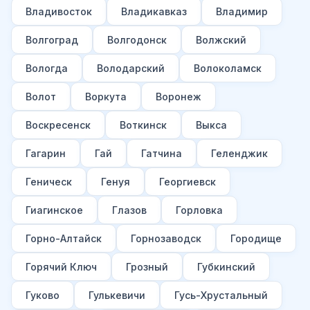
Владивосток
Владикавказ
Владимир
Волгоград
Волгодонск
Волжский
Вологда
Володарский
Волоколамск
Волот
Воркута
Воронеж
Воскресенск
Воткинск
Выкса
Гагарин
Гай
Гатчина
Геленджик
Геническ
Генуя
Георгиевск
Гиагинское
Глазов
Горловка
Горно-Алтайск
Горнозаводск
Городище
Горячий Ключ
Грозный
Губкинский
Гуково
Гулькевичи
Гусь-Хрустальный