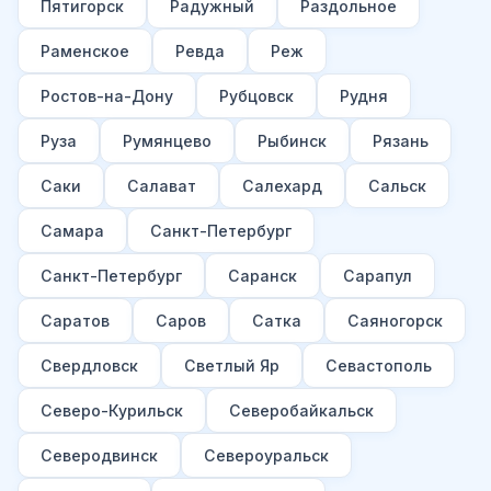
Пятигорск
Радужный
Раздольное
Раменское
Ревда
Реж
Ростов-на-Дону
Рубцовск
Рудня
Руза
Румянцево
Рыбинск
Рязань
Саки
Салават
Салехард
Сальск
Самара
Санкт-Петербург
Санкт-Петербург
Саранск
Сарапул
Саратов
Саров
Сатка
Саяногорск
Свердловск
Светлый Яр
Севастополь
Северо-Курильск
Северобайкальск
Северодвинск
Североуральск