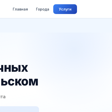
Главная
Города
Услуги
чных
льском
ита