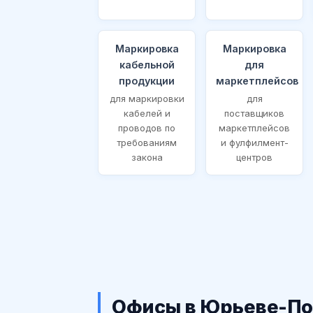
Маркировка
Маркировка
кабельной
для
продукции
маркетплейсов
для маркировки
для
кабелей и
поставщиков
проводов по
маркетплейсов
требованиям
и фулфилмент-
закона
центров
Офисы в Юрьеве-П