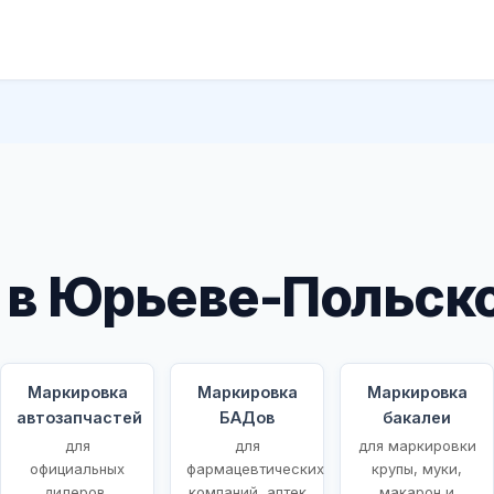
 в Юрьеве-Польск
Маркировка
Маркировка
Маркировка
автозапчастей
БАДов
бакалеи
для
для
для маркировки
ых
официальных
фармацевтических
крупы, муки,
дилеров,
компаний, аптек
макарон и