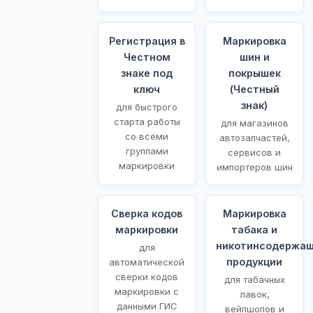
Регистрация в
Маркировка
Честном
шин и
знаке под
покрышек
ключ
(Честный
знак)
для быстрого
старта работы
для магазинов
со всеми
автозапчастей,
группами
сервисов и
маркировки
импортеров шин
Сверка кодов
Маркировка
маркировки
табака и
никотинсодержа
для
продукции
автоматической
сверки кодов
для табачных
маркировки с
лавок,
данными ГИС
вейпшопов и