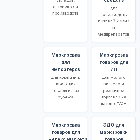
оптовиков и
для
производств
производств
бытовой химии
и
медпрепаратов
Маркировка
Маркировка
для
товаров для
импортеров
ИП
для компаний,
для малого
ввозящих
бизнеса и
товары из-за
розничной
рубежа
торговли на
патенте/УСН
Маркировка
ЭДО для
товаров для
маркировки
Яндекс.Маркета
товаров