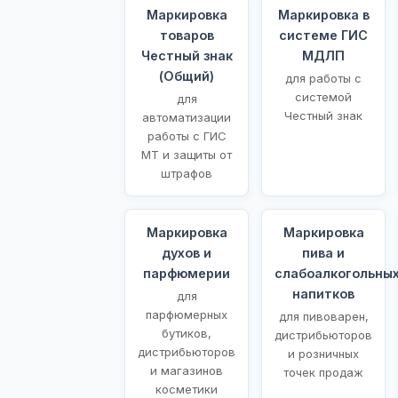
Маркировка
Маркировка в
товаров
системе ГИС
Честный знак
МДЛП
(Общий)
для работы с
системой
для
Честный знак
автоматизации
работы с ГИС
МТ и защиты от
штрафов
Маркировка
Маркировка
духов и
пива и
парфюмерии
слабоалкогольны
напитков
для
парфюмерных
для пивоварен,
бутиков,
дистрибьюторов
дистрибьюторов
и розничных
и магазинов
точек продаж
косметики