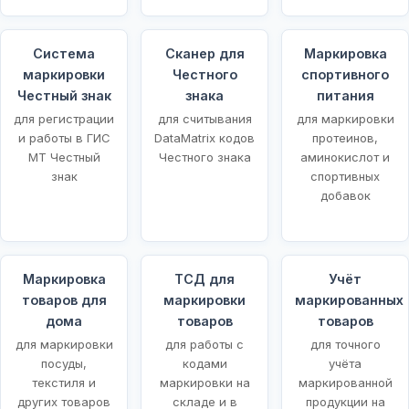
Система
Сканер для
Маркировка
маркировки
Честного
спортивного
Честный знак
знака
питания
для регистрации
для считывания
для маркировки
и работы в ГИС
DataMatrix кодов
протеинов,
МТ Честный
Честного знака
аминокислот и
знак
спортивных
добавок
Маркировка
ТСД для
Учёт
товаров для
маркировки
маркированных
щей
дома
товаров
товаров
для маркировки
для работы с
для точного
посуды,
кодами
учёта
текстиля и
маркировки на
маркированной
других товаров
складе и в
продукции на