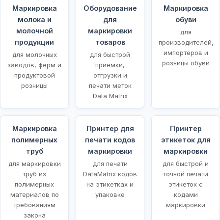
Маркировка
Оборудование
Маркировка
молока и
для
обуви
молочной
маркировки
для
продукции
товаров
производителей,
импортеров и
для молочных
для быстрой
розницы обуви
заводов, ферм и
приемки,
продуктовой
отгрузки и
розницы
печати меток
Data Matrix
Маркировка
Принтер для
Принтер
полимерных
печати кодов
этикеток для
х
труб
маркировки
маркировки
для маркировки
для печати
для быстрой и
труб из
DataMatrix кодов
точной печати
полимерных
на этикетках и
этикеток с
материалов по
упаковке
кодами
требованиям
маркировки
закона