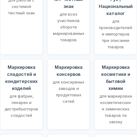
знак
Национальный
системой
Честный знак
каталог
для всех
участников
для
оборота
производителей
маркированных
и импортеров
товаров
при описании
товаров
Маркировка
Маркировка
Маркировка
сладостей и
консервов
косметики и
кондитерских
бытовой
для консервных
изделий
химии
заводов и
продуктовых
для фабрик,
для маркировки
сетей
пекарен и
косметических
дистрибьюторов
и химических
сладостей
товаров по
закону