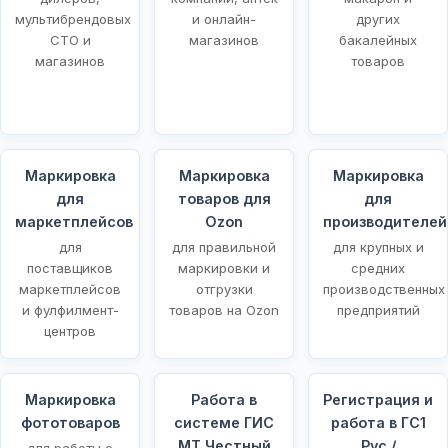
мультибрендовых
и онлайн-
других
СТО и
магазинов
бакалейных
магазинов
товаров
Маркировка
Маркировка
Маркировка
для
товаров для
для
маркетплейсов
Ozon
производителей
для
для правильной
для крупных и
поставщиков
маркировки и
средних
маркетплейсов
отгрузки
производственных
и фулфилмент-
товаров на Ozon
предприятий
центров
Маркировка
Работа в
Регистрация и
фототоваров
системе ГИС
работа в ГС1
МТ Честный
Рус /
для работы с