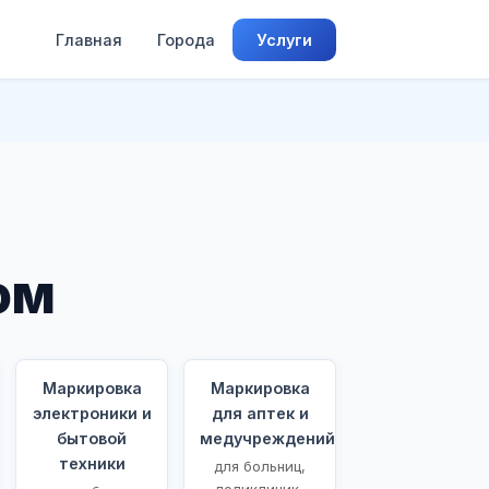
Главная
Города
Услуги
ом
Маркировка
Маркировка
электроники и
для аптек и
бытовой
медучреждений
техники
для больниц,
поликлиник,