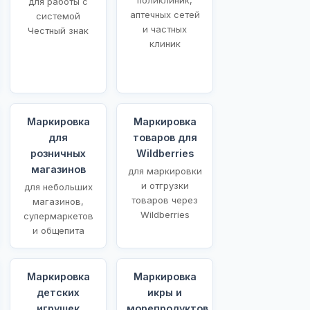
для работы с
аптечных сетей
системой
и частных
Честный знак
клиник
Маркировка
Маркировка
для
товаров для
розничных
Wildberries
магазинов
для маркировки
и отгрузки
для небольших
товаров через
магазинов,
Wildberries
супермаркетов
и общепита
Маркировка
Маркировка
детских
икры и
игрушек
морепродуктов