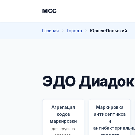
МСС
Главная
Города
Юрьев-Польский
ЭДО Диадок
Агрегация
Маркировка
кодов
антисептиков
маркировки
и
антибактериальн
для крупных
средств
складов,