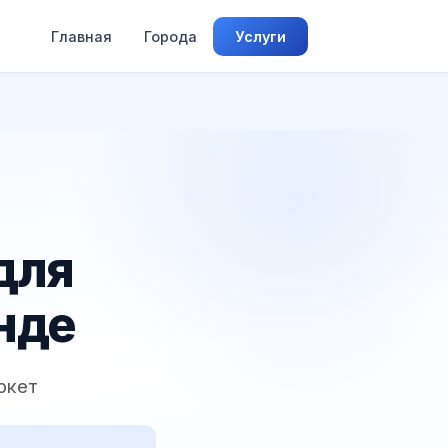
Главная
Города
Услуги
для
нде
ркет