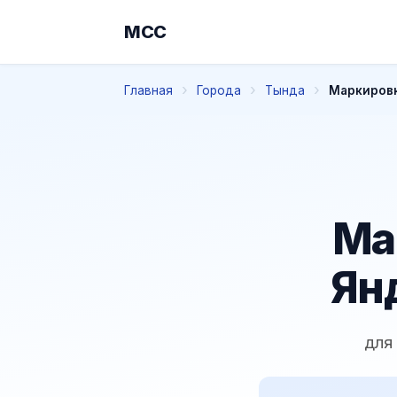
МСС
Главная
Города
Тында
Маркировк
Ма
Ян
для