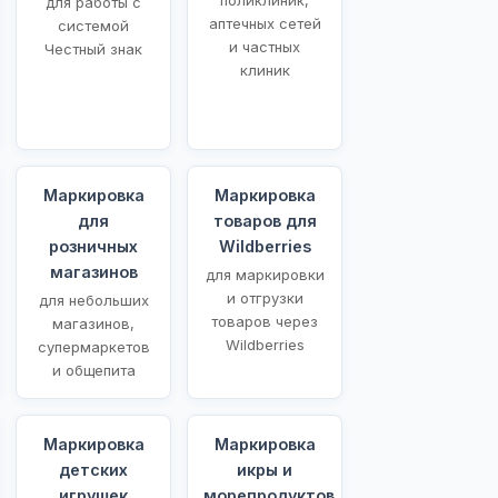
для работы с
аптечных сетей
системой
и частных
Честный знак
клиник
Маркировка
Маркировка
для
товаров для
розничных
Wildberries
магазинов
для маркировки
и отгрузки
для небольших
товаров через
магазинов,
Wildberries
супермаркетов
и общепита
Маркировка
Маркировка
детских
икры и
игрушек
морепродуктов