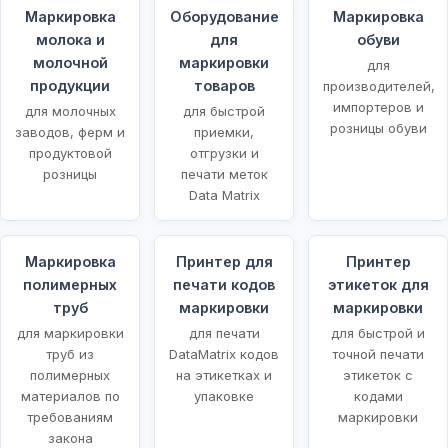
Маркировка
Оборудование
Маркировка
молока и
для
обуви
молочной
маркировки
для
продукции
товаров
производителей,
импортеров и
для молочных
для быстрой
розницы обуви
заводов, ферм и
приемки,
продуктовой
отгрузки и
розницы
печати меток
Data Matrix
Маркировка
Принтер для
Принтер
полимерных
печати кодов
этикеток для
х
труб
маркировки
маркировки
для маркировки
для печати
для быстрой и
труб из
DataMatrix кодов
точной печати
полимерных
на этикетках и
этикеток с
материалов по
упаковке
кодами
требованиям
маркировки
закона