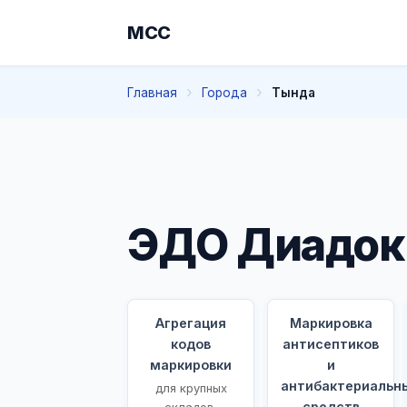
МСС
Главная
Города
Тында
ЭДО Диадок
Агрегация
Маркировка
кодов
антисептиков
маркировки
и
антибактериальн
для крупных
средств
складов,