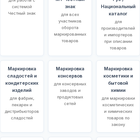
знак
Национальный
системой
Честный знак
каталог
для всех
участников
для
оборота
производителей
маркированных
и импортеров
товаров
при описании
товаров
Маркировка
Маркировка
Маркировка
сладостей и
консервов
косметики и
кондитерских
бытовой
для консервных
изделий
химии
заводов и
продуктовых
для фабрик,
для маркировки
сетей
пекарен и
косметических
дистрибьюторов
и химических
сладостей
товаров по
закону