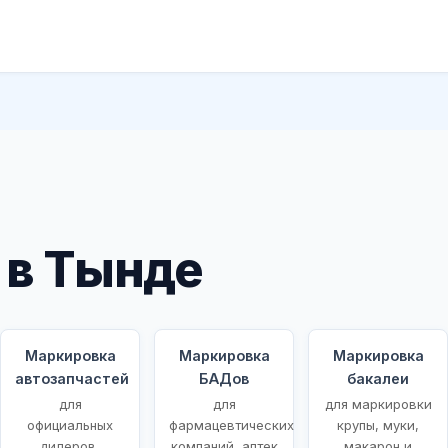
 в Тынде
Маркировка
Маркировка
Маркировка
автозапчастей
БАДов
бакалеи
для
для
для маркировки
ых
официальных
фармацевтических
крупы, муки,
дилеров,
компаний, аптек
макарон и