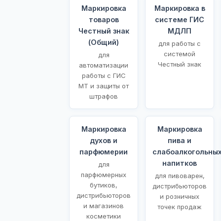
Маркировка
Маркировка в
товаров
системе ГИС
Честный знак
МДЛП
(Общий)
для работы с
системой
для
Честный знак
автоматизации
работы с ГИС
МТ и защиты от
штрафов
Маркировка
Маркировка
духов и
пива и
парфюмерии
слабоалкогольны
напитков
для
парфюмерных
для пивоварен,
бутиков,
дистрибьюторов
дистрибьюторов
и розничных
и магазинов
точек продаж
косметики