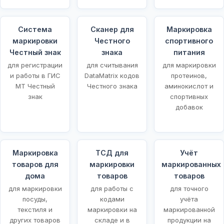
Система
Сканер для
Маркировка
маркировки
Честного
спортивного
Честный знак
знака
питания
для регистрации
для считывания
для маркировки
и работы в ГИС
DataMatrix кодов
протеинов,
МТ Честный
Честного знака
аминокислот и
знак
спортивных
добавок
Маркировка
ТСД для
Учёт
товаров для
маркировки
маркированных
щей
дома
товаров
товаров
для маркировки
для работы с
для точного
посуды,
кодами
учёта
текстиля и
маркировки на
маркированной
других товаров
складе и в
продукции на