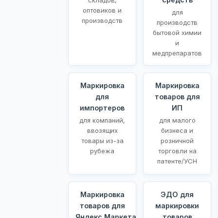
оптовиков и
для
производств
производств
бытовой химии
и
медпрепаратов
Маркировка
Маркировка
для
товаров для
импортеров
ИП
для компаний,
для малого
ввозящих
бизнеса и
товары из-за
розничной
рубежа
торговли на
патенте/УСН
Маркировка
ЭДО для
товаров для
маркировки
Яндекс.Маркета
товаров