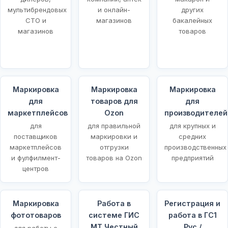
мультибрендовых
и онлайн-
других
СТО и
магазинов
бакалейных
магазинов
товаров
Маркировка
Маркировка
Маркировка
для
товаров для
для
маркетплейсов
Ozon
производителей
для
для правильной
для крупных и
поставщиков
маркировки и
средних
маркетплейсов
отгрузки
производственных
и фулфилмент-
товаров на Ozon
предприятий
центров
Маркировка
Работа в
Регистрация и
фототоваров
системе ГИС
работа в ГС1
МТ Честный
Рус /
для работы с