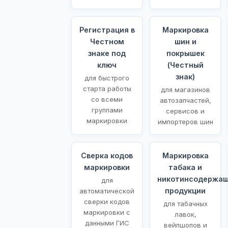
Регистрация в
Маркировка
Честном
шин и
знаке под
покрышек
ключ
(Честный
знак)
для быстрого
старта работы
для магазинов
со всеми
автозапчастей,
группами
сервисов и
маркировки
импортеров шин
Сверка кодов
Маркировка
маркировки
табака и
никотинсодержа
для
продукции
автоматической
сверки кодов
для табачных
маркировки с
лавок,
данными ГИС
вейпшопов и