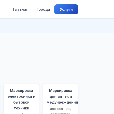
Главная
Города
Услуги
Маркировка
Маркировка
электроники и
для аптек и
бытовой
медучреждений
техники
для больниц,
поликлиник,