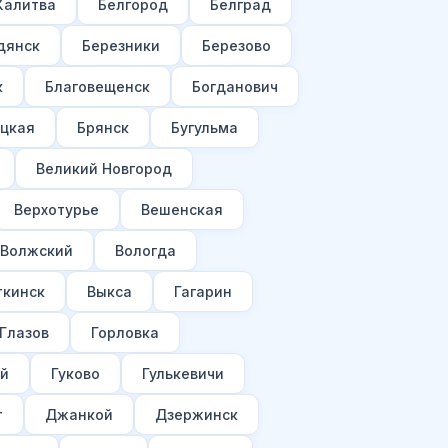
Калитва
Белгород
Белград
дянск
Березники
Березово
к
Благовещенск
Богданович
цкая
Брянск
Бугульма
Великий Новгород
Верхотурье
Вешенская
Волжский
Вологда
ткинск
Выкса
Гагарин
Глазов
Горловка
ий
Гуково
Гулькевичи
т
Джанкой
Дзержинск