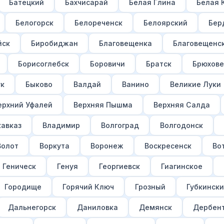
Батецкий
Бахчисарай
Белая Глина
Белая 
Белогорск
Белореченск
Белоярский
Бер
йск
Биробиджан
Благовещенка
Благовещенс
Борисоглебск
Боровичи
Братск
Брюхове
ук
Быково
Валдай
Ванино
Великие Луки
ерхний Уфалей
Верхняя Пышма
Верхняя Салда
авказ
Владимир
Волгоград
Волгодонск
Волот
Воркута
Воронеж
Воскресенск
Во
Геническ
Генуя
Георгиевск
Гиагинское
Городище
Горячий Ключ
Грозный
Губкинск
Дальнегорск
Даниловка
Демянск
Дербен