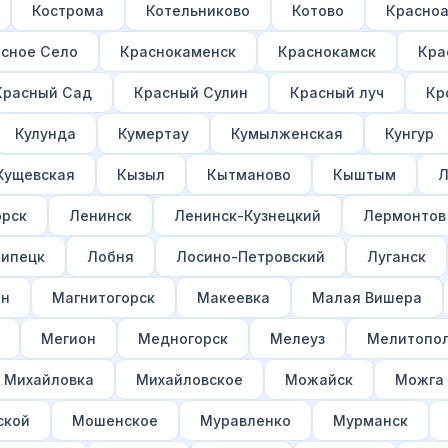
Кострома
Котельниково
Котово
Красно
сное Село
Краснокаменск
Краснокамск
Кра
Красный Сад
Красный Сулин
Красный луч
Кр
Кулунда
Кумертау
Кумылженская
Кунгур
Кущевская
Кызыл
Кытманово
Кыштым
Л
орск
Ленинск
Ленинск-Кузнецкий
Лермонтов
ипецк
Лобня
Лосино-Петровский
Луганск
ан
Магнитогорск
Макеевка
Малая Вишера
Мегион
Медногорск
Мелеуз
Мелитопо
Михайловка
Михайловское
Можайск
Можга
ской
Мошенское
Муравленко
Мурманск