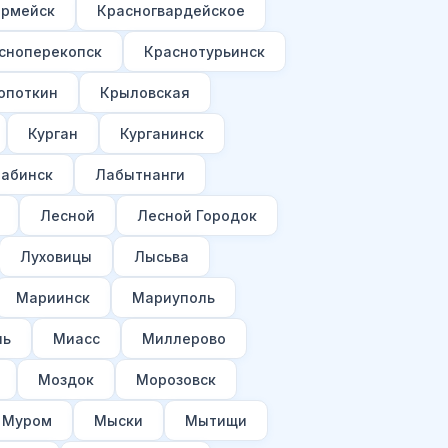
армейск
Красногвардейское
сноперекопск
Краснотурьинск
опоткин
Крыловская
Курган
Курганинск
абинск
Лабытнанги
Лесной
Лесной Городок
Луховицы
Лысьва
Мариинск
Мариуполь
ль
Миасс
Миллерово
Моздок
Морозовск
Муром
Мыски
Мытищи