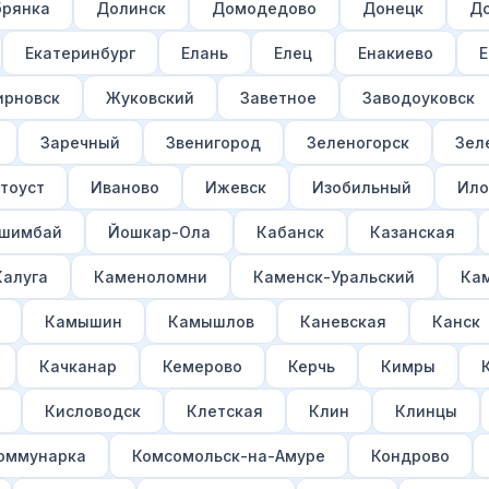
рянка
Долинск
Домодедово
Донецк
Д
Екатеринбург
Елань
Елец
Енакиево
Е
рновск
Жуковский
Заветное
Заводоуковск
Заречный
Звенигород
Зеленогорск
Зел
тоуст
Иваново
Ижевск
Изобильный
Ило
шимбай
Йошкар-Ола
Кабанск
Казанская
Калуга
Каменоломни
Каменск-Уральский
Ка
Камышин
Камышлов
Каневская
Канск
Качканар
Кемерово
Керчь
Кимры
Кисловодск
Клетская
Клин
Клинцы
оммунарка
Комсомольск-на-Амуре
Кондрово