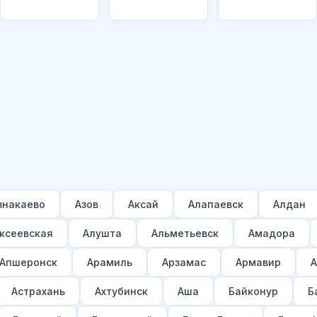
знакаево
Азов
Аксай
Алапаевск
Алдан
ксеевская
Алушта
Альметьевск
Амадора
Апшеронск
Арамиль
Арзамас
Армавир
А
Астрахань
Ахтубинск
Аша
Байконур
Б