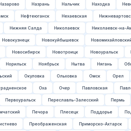
Назарово
Назрань
Нальчик
Находка
Нев
амск
Нефтеюганск
Нехаевская
Нижневартовс
Нижняя Салда
Николаевск
Николаевск-на-А
Новокузнецк
Новокуйбышевск
Новомихайловски
Новосибирск
Новотроицк
Новоуральск
Норильск
Ноябрьск
Нытва
Нягань
Об
ьский
Окуловка
Ольховка
Омск
Орел
традненское
Оха
Очер
Павловская
Павл
Первоуральск
Переславль-Залесский
Пермь
мчатский
Печора
Плесецк
Поддорье
По
истнево
Преображенская
Приморско-Ахтарск