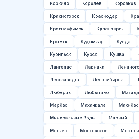
Коркино
Королёв
Корсаков
Красногорск
Краснодар
Кра
Красноуфимск
Красноярск
Крымск
Кудымкар
Куеда
Курильск
Курск
Кушва
Лангепас
Ларнака
Лениног
Лесозаводск
Лесосибирск
Л
Люберцы
Любытино
Магад
Марёво
Махачкала
Махнёво
Минеральные Воды
Мирный
Москва
Мостовское
Мостов