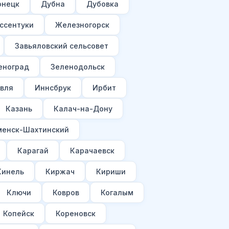
онецк
Дубна
Дубовка
ссентуки
Железногорск
Завьяловский сельсовет
еноград
Зеленодольск
вля
Иннсбрук
Ирбит
Казань
Калач-на-Дону
менск-Шахтинский
Карагай
Карачаевск
Кинель
Киржач
Кириши
Ключи
Ковров
Когалым
Копейск
Кореновск