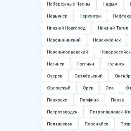
Набережные Челны
Надым
Невьянск
Нерюнгри
Нефтек
Нижний Новгород
Нижний Тагил
Новоаннинский
Новокубанск
Новониколаевский
Новороссийск
Ногинск
Ноглики
Нолинск
Озерск
Октябрьский
Октябр
Орловский
Орск
Оса
О
Панковка
Парфино
Пенза
Петрозаводск
Петропавловск-Ка
Полтавская
Поронайск
Похв