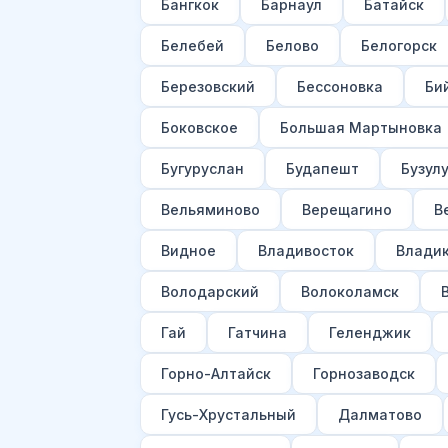
Бангкок
Барнаул
Батайск
Белебей
Белово
Белогорск
Березовский
Бессоновка
Би
Боковское
Большая Мартыновка
Бугуруслан
Будапешт
Бузул
Вельяминово
Верещагино
В
Видное
Владивосток
Владик
Володарский
Волоколамск
Гай
Гатчина
Геленджик
Горно-Алтайск
Горнозаводск
Гусь-Хрустальный
Далматово