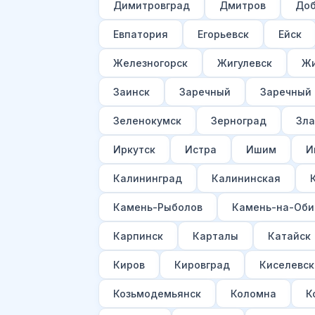
Димитровград
Дмитров
Доб
Евпатория
Егорьевск
Ейск
Железногорск
Жигулевск
Жи
Заинск
Заречный
Заречный
Зеленокумск
Зерноград
Зла
Иркутск
Истра
Ишим
И
Калининград
Калининская
Камень-Рыболов
Камень-на-Оби
Карпинск
Карталы
Катайск
Киров
Кировград
Киселевск
Козьмодемьянск
Коломна
К