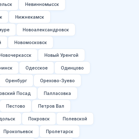
ельск
Невинномысск
к
Нижнекамск
муре
Новоалександровск
й
Новомосковск
Новочеркасск
Новый Уренгой
нинск
Одесское
Одинцово
Оренбург
Орехово-Зуево
овский Посад
Палласовка
Пестово
Петров Вал
дольск
Покровск
Полевской
Прокопьевск
Пролетарск