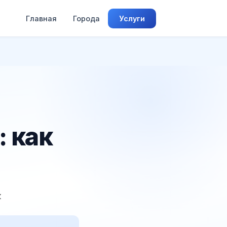
Главная
Города
Услуги
 как
к