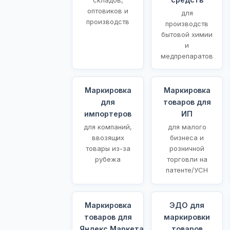
оптовиков и
для
производств
производств
бытовой химии
и
медпрепаратов
Маркировка
Маркировка
для
товаров для
импортеров
ИП
для компаний,
для малого
ввозящих
бизнеса и
товары из-за
розничной
рубежа
торговли на
патенте/УСН
Маркировка
ЭДО для
товаров для
маркировки
Яндекс.Маркета
товаров