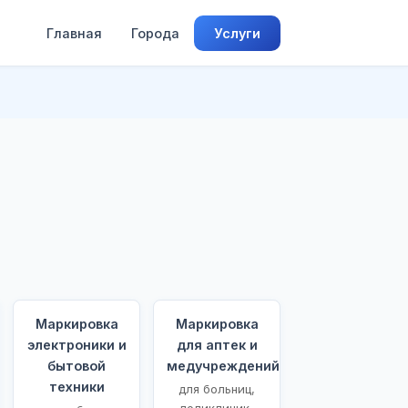
Главная
Города
Услуги
Маркировка
Маркировка
электроники и
для аптек и
бытовой
медучреждений
техники
для больниц,
поликлиник,