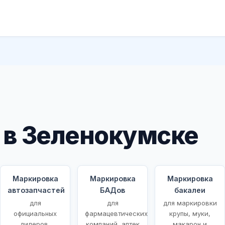
 в Зеленокумске
Маркировка
Маркировка
Маркировка
автозапчастей
БАДов
бакалеи
для
для
для маркировки
ых
официальных
фармацевтических
крупы, муки,
дилеров,
компаний, аптек
макарон и