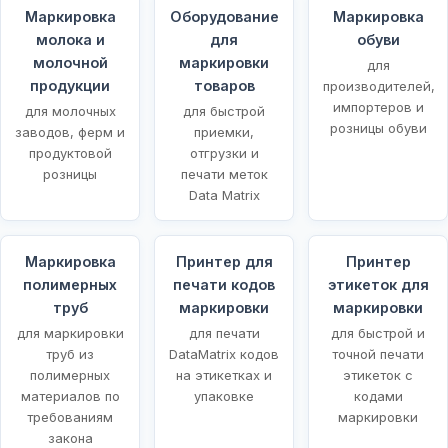
Маркировка
Оборудование
Маркировка
молока и
для
обуви
молочной
маркировки
для
продукции
товаров
производителей,
импортеров и
для молочных
для быстрой
розницы обуви
заводов, ферм и
приемки,
продуктовой
отгрузки и
розницы
печати меток
Data Matrix
Маркировка
Принтер для
Принтер
полимерных
печати кодов
этикеток для
х
труб
маркировки
маркировки
для маркировки
для печати
для быстрой и
труб из
DataMatrix кодов
точной печати
полимерных
на этикетках и
этикеток с
материалов по
упаковке
кодами
требованиям
маркировки
закона