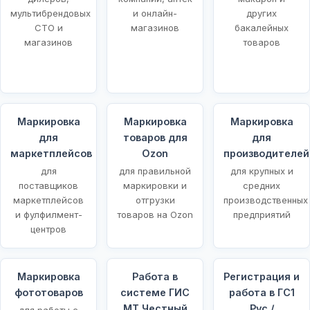
мультибрендовых
и онлайн-
других
СТО и
магазинов
бакалейных
магазинов
товаров
Маркировка
Маркировка
Маркировка
для
товаров для
для
маркетплейсов
Ozon
производителей
для
для правильной
для крупных и
поставщиков
маркировки и
средних
маркетплейсов
отгрузки
производственных
и фулфилмент-
товаров на Ozon
предприятий
центров
Маркировка
Работа в
Регистрация и
фототоваров
системе ГИС
работа в ГС1
МТ Честный
Рус /
для работы с