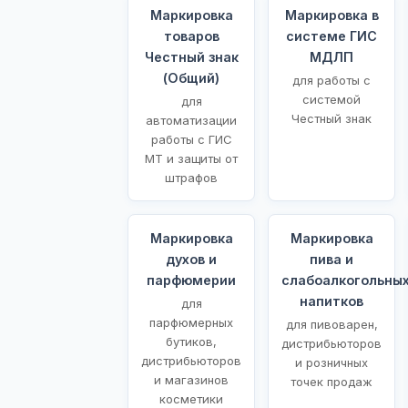
Маркировка
Маркировка в
товаров
системе ГИС
Честный знак
МДЛП
(Общий)
для работы с
системой
для
Честный знак
автоматизации
работы с ГИС
МТ и защиты от
штрафов
Маркировка
Маркировка
духов и
пива и
парфюмерии
слабоалкогольны
напитков
для
парфюмерных
для пивоварен,
бутиков,
дистрибьюторов
дистрибьюторов
и розничных
и магазинов
точек продаж
косметики