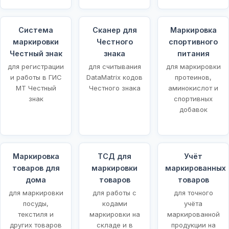
Система
Сканер для
Маркировка
маркировки
Честного
спортивного
Честный знак
знака
питания
для регистрации
для считывания
для маркировки
и работы в ГИС
DataMatrix кодов
протеинов,
МТ Честный
Честного знака
аминокислот и
знак
спортивных
добавок
Маркировка
ТСД для
Учёт
товаров для
маркировки
маркированных
щей
дома
товаров
товаров
для маркировки
для работы с
для точного
посуды,
кодами
учёта
текстиля и
маркировки на
маркированной
других товаров
складе и в
продукции на