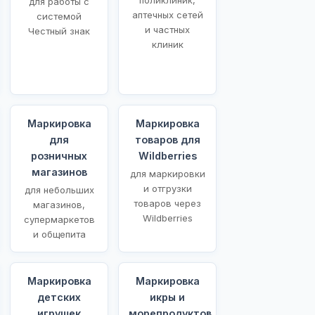
для работы с
аптечных сетей
системой
и частных
Честный знак
клиник
Маркировка
Маркировка
для
товаров для
розничных
Wildberries
магазинов
для маркировки
и отгрузки
для небольших
товаров через
магазинов,
Wildberries
супермаркетов
и общепита
Маркировка
Маркировка
детских
икры и
игрушек
морепродуктов