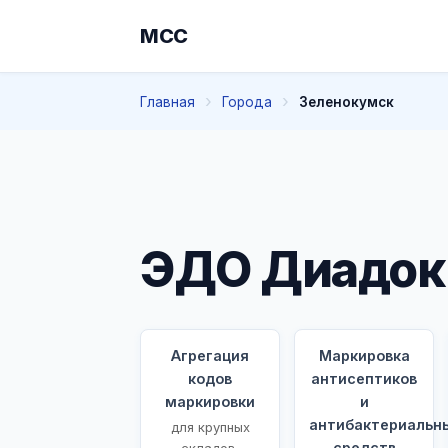
МСС
Главная
Города
Зеленокумск
ЭДО Диадок
Агрегация
Маркировка
кодов
антисептиков
маркировки
и
антибактериальн
для крупных
средств
складов,