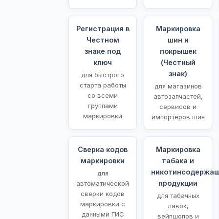
Регистрация в
Маркировка
Честном
шин и
знаке под
покрышек
ключ
(Честный
знак)
для быстрого
старта работы
для магазинов
со всеми
автозапчастей,
группами
сервисов и
маркировки
импортеров шин
Сверка кодов
Маркировка
маркировки
табака и
никотинсодержа
для
продукции
автоматической
сверки кодов
для табачных
маркировки с
лавок,
данными ГИС
вейпшопов и