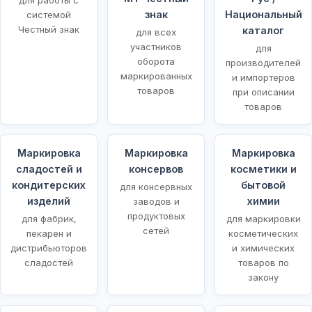
знак
Национальный
системой
Честный знак
каталог
для всех
участников
для
оборота
производителей
маркированных
и импортеров
товаров
при описании
товаров
Маркировка
Маркировка
Маркировка
сладостей и
консервов
косметики и
кондитерских
бытовой
для консервных
изделий
химии
заводов и
продуктовых
для фабрик,
для маркировки
сетей
пекарен и
косметических
дистрибьюторов
и химических
сладостей
товаров по
закону