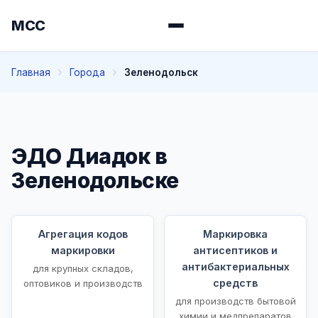
МСС
Главная
Города
Зеленодольск
ЭДО Диадок в
Зеленодольске
Агрегация кодов
Маркировка
маркировки
антисептиков и
антибактериальных
для крупных складов,
средств
оптовиков и производств
для производств бытовой
химии и медпрепаратов