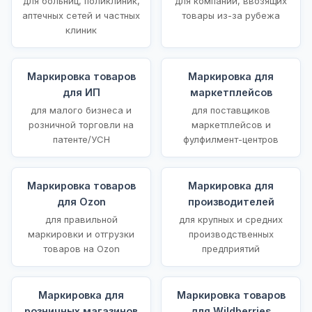
для больниц, поликлиник,
для компаний, ввозящих
аптечных сетей и частных
товары из-за рубежа
клиник
Маркировка товаров
Маркировка для
для ИП
маркетплейсов
для малого бизнеса и
для поставщиков
розничной торговли на
маркетплейсов и
патенте/УСН
фулфилмент-центров
Маркировка товаров
Маркировка для
для Ozon
производителей
для правильной
для крупных и средних
маркировки и отгрузки
производственных
товаров на Ozon
предприятий
Маркировка для
Маркировка товаров
розничных магазинов
для Wildberries