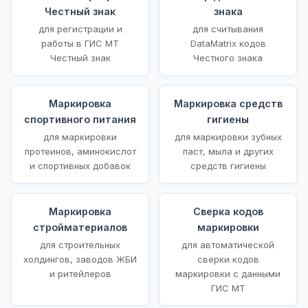
Честный знак
знака
для регистрации и
для считывания
работы в ГИС МТ
DataMatrix кодов
Честный знак
Честного знака
Маркировка
Маркировка средств
спортивного питания
гигиены
для маркировки
для маркировки зубных
протеинов, аминокислот
паст, мыла и других
и спортивных добавок
средств гигиены
Маркировка
Сверка кодов
стройматериалов
маркировки
для строительных
для автоматической
холдингов, заводов ЖБИ
сверки кодов
и ритейлеров
маркировки с данными
ГИС МТ