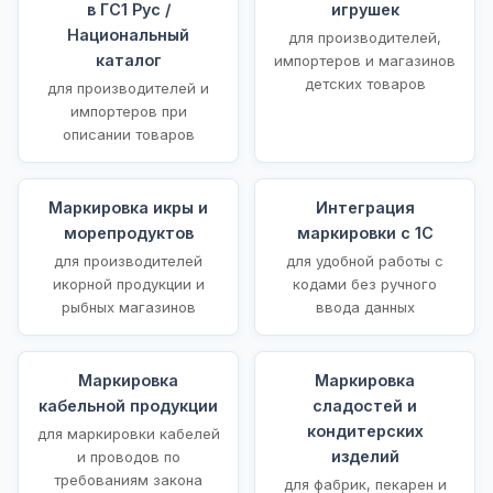
в ГС1 Рус /
игрушек
Национальный
для производителей,
каталог
импортеров и магазинов
детских товаров
для производителей и
импортеров при
описании товаров
Маркировка икры и
Интеграция
морепродуктов
маркировки с 1С
для производителей
для удобной работы с
икорной продукции и
кодами без ручного
рыбных магазинов
ввода данных
Маркировка
Маркировка
кабельной продукции
сладостей и
кондитерских
для маркировки кабелей
изделий
и проводов по
требованиям закона
для фабрик, пекарен и