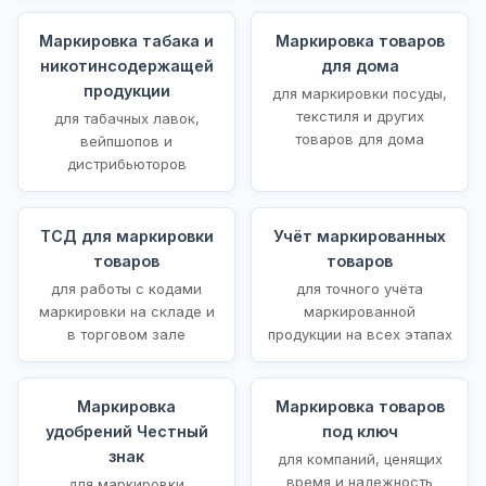
Маркировка табака и
Маркировка товаров
никотинсодержащей
для дома
продукции
для маркировки посуды,
текстиля и других
для табачных лавок,
товаров для дома
вейпшопов и
дистрибьюторов
ТСД для маркировки
Учёт маркированных
товаров
товаров
для работы с кодами
для точного учёта
маркировки на складе и
маркированной
в торговом зале
продукции на всех этапах
Маркировка
Маркировка товаров
удобрений Честный
под ключ
знак
для компаний, ценящих
время и надежность
для маркировки