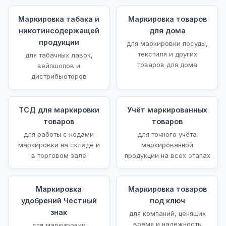
Маркировка табака и
Маркировка товаров
никотинсодержащей
для дома
продукции
для маркировки посуды,
текстиля и других
для табачных лавок,
товаров для дома
вейпшопов и
дистрибьюторов
ТСД для маркировки
Учёт маркированных
товаров
товаров
для работы с кодами
для точного учёта
маркировки на складе и
маркированной
в торговом зале
продукции на всех этапах
Маркировка
Маркировка товаров
удобрений Честный
под ключ
знак
для компаний, ценящих
время и надежность
для маркировки