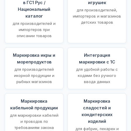
в ГС1 Рус /
игрушек
Национальный
для производителей,
каталог
импортеров и магазинов
детских товаров
для производителей и
импортеров при
описании товаров
Маркировка икры и
Интеграция
морепродуктов
маркировки с 1С
для производителей
для удобной работы с
икорной продукции и
кодами без ручного
рыбных магазинов
ввода данных
Маркировка
Маркировка
кабельной продукции
сладостей и
кондитерских
для маркировки кабелей
изделий
и проводов по
требованиям закона
для фабрик, пекарен и