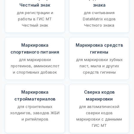
Честный знак
знака
для регистрации и
для считывания
работы в ГИС МТ
DataMatrix кодов
Честный знак
Честного знака
Маркировка
Маркировка средств
спортивного питания
гигиены
для маркировки
для маркировки зубных
протеинов, аминокислот
паст, мыла и других
и спортивных добавок
средств гигиены
Маркировка
Сверка кодов
стройматериалов
маркировки
для строительных
для автоматической
холдингов, заводов ЖБИ
сверки кодов
и ритейлеров
маркировки с данными
ГИС МТ