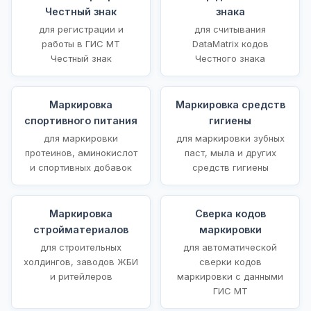
Честный знак
знака
для регистрации и
для считывания
работы в ГИС МТ
DataMatrix кодов
Честный знак
Честного знака
Маркировка
Маркировка средств
спортивного питания
гигиены
для маркировки
для маркировки зубных
протеинов, аминокислот
паст, мыла и других
и спортивных добавок
средств гигиены
Маркировка
Сверка кодов
стройматериалов
маркировки
для строительных
для автоматической
холдингов, заводов ЖБИ
сверки кодов
и ритейлеров
маркировки с данными
ГИС МТ