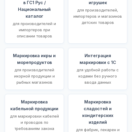
в ГС1 Рус /
игрушек
Национальный
для производителей,
каталог
импортеров и магазинов
детских товаров
для производителей и
импортеров при
описании товаров
Маркировка икры и
Интеграция
морепродуктов
маркировки с 1С
для производителей
для удобной работы с
икорной продукции и
кодами без ручного
рыбных магазинов
ввода данных
Маркировка
Маркировка
кабельной продукции
сладостей и
кондитерских
для маркировки кабелей
изделий
и проводов по
требованиям закона
для фабрик, пекарен и