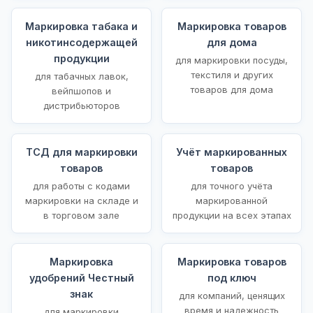
Маркировка табака и
Маркировка товаров
никотинсодержащей
для дома
продукции
для маркировки посуды,
текстиля и других
для табачных лавок,
товаров для дома
вейпшопов и
дистрибьюторов
ТСД для маркировки
Учёт маркированных
товаров
товаров
для работы с кодами
для точного учёта
маркировки на складе и
маркированной
в торговом зале
продукции на всех этапах
Маркировка
Маркировка товаров
удобрений Честный
под ключ
знак
для компаний, ценящих
время и надежность
для маркировки