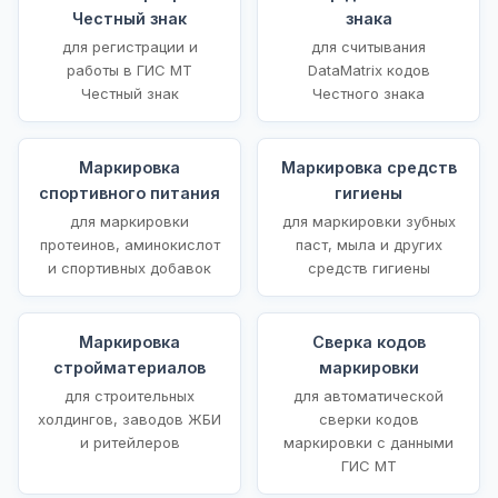
Честный знак
знака
для регистрации и
для считывания
работы в ГИС МТ
DataMatrix кодов
Честный знак
Честного знака
Маркировка
Маркировка средств
спортивного питания
гигиены
для маркировки
для маркировки зубных
протеинов, аминокислот
паст, мыла и других
и спортивных добавок
средств гигиены
Маркировка
Сверка кодов
стройматериалов
маркировки
для строительных
для автоматической
холдингов, заводов ЖБИ
сверки кодов
и ритейлеров
маркировки с данными
ГИС МТ