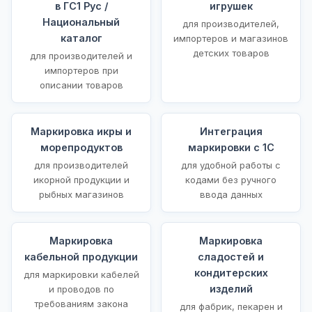
в ГС1 Рус /
игрушек
Национальный
для производителей,
каталог
импортеров и магазинов
детских товаров
для производителей и
импортеров при
описании товаров
Маркировка икры и
Интеграция
морепродуктов
маркировки с 1С
для производителей
для удобной работы с
икорной продукции и
кодами без ручного
рыбных магазинов
ввода данных
Маркировка
Маркировка
кабельной продукции
сладостей и
кондитерских
для маркировки кабелей
изделий
и проводов по
требованиям закона
для фабрик, пекарен и