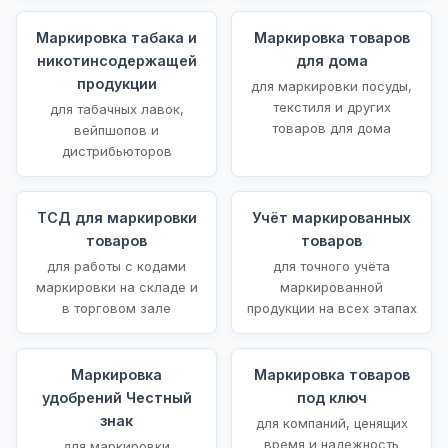
Маркировка табака и
Маркировка товаров
никотинсодержащей
для дома
продукции
для маркировки посуды,
текстиля и других
для табачных лавок,
товаров для дома
вейпшопов и
дистрибьюторов
ТСД для маркировки
Учёт маркированных
товаров
товаров
для работы с кодами
для точного учёта
маркировки на складе и
маркированной
в торговом зале
продукции на всех этапах
Маркировка
Маркировка товаров
удобрений Честный
под ключ
знак
для компаний, ценящих
время и надежность
для маркировки