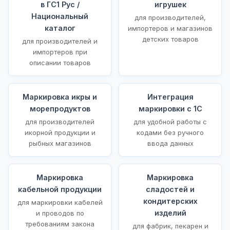
в ГС1 Рус /
игрушек
Национальный
для производителей,
каталог
импортеров и магазинов
детских товаров
для производителей и
импортеров при
описании товаров
Маркировка икры и
Интеграция
морепродуктов
маркировки с 1С
для производителей
для удобной работы с
икорной продукции и
кодами без ручного
рыбных магазинов
ввода данных
Маркировка
Маркировка
кабельной продукции
сладостей и
кондитерских
для маркировки кабелей
изделий
и проводов по
требованиям закона
для фабрик, пекарен и