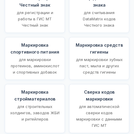
Честный знак
знака
для регистрации и
для считывания
работы в ГИС МТ
DataMatrix кодов
Честный знак
Честного знака
Маркировка
Маркировка средств
спортивного питания
гигиены
для маркировки
для маркировки зубных
протеинов, аминокислот
паст, мыла и других
и спортивных добавок
средств гигиены
Маркировка
Сверка кодов
стройматериалов
маркировки
для строительных
для автоматической
холдингов, заводов ЖБИ
сверки кодов
и ритейлеров
маркировки с данными
ГИС МТ