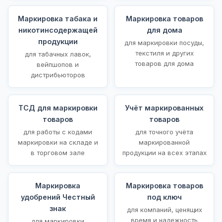
Маркировка табака и
Маркировка товаров
никотинсодержащей
для дома
продукции
для маркировки посуды,
текстиля и других
для табачных лавок,
товаров для дома
вейпшопов и
дистрибьюторов
ТСД для маркировки
Учёт маркированных
товаров
товаров
для работы с кодами
для точного учёта
маркировки на складе и
маркированной
в торговом зале
продукции на всех этапах
Маркировка
Маркировка товаров
удобрений Честный
под ключ
знак
для компаний, ценящих
время и надежность
для маркировки