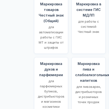
Маркировка
Маркировка в
товаров
системе ГИС
Честный знак
МДЛП
(Общий)
для работы с
системой
для
Честный знак
автоматизации
работы с ГИС
МТ и защиты от
штрафов
Маркировка
Маркировка
духов и
пива и
парфюмерии
слабоалкогольны
напитков
для
парфюмерных
для пивоварен,
бутиков,
дистрибьюторов
дистрибьюторов
и розничных
и магазинов
точек продаж
косметики