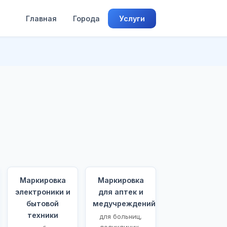
Главная
Города
Услуги
Маркировка
Маркировка
электроники и
для аптек и
бытовой
медучреждений
техники
для больниц,
поликлиник,