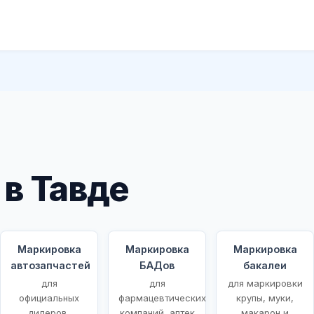
в Тавде
Маркировка
Маркировка
Маркировка
автозапчастей
БАДов
бакалеи
для
для
для маркировки
ых
официальных
фармацевтических
крупы, муки,
дилеров,
компаний, аптек
макарон и