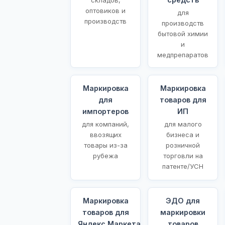
оптовиков и
для
производств
производств
бытовой химии
и
медпрепаратов
Маркировка
Маркировка
для
товаров для
импортеров
ИП
для компаний,
для малого
ввозящих
бизнеса и
товары из-за
розничной
рубежа
торговли на
патенте/УСН
Маркировка
ЭДО для
товаров для
маркировки
Яндекс.Маркета
товаров