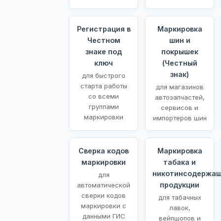
Регистрация в
Маркировка
Честном
шин и
знаке под
покрышек
ключ
(Честный
знак)
для быстрого
старта работы
для магазинов
со всеми
автозапчастей,
группами
сервисов и
маркировки
импортеров шин
Сверка кодов
Маркировка
маркировки
табака и
никотинсодержа
для
продукции
автоматической
сверки кодов
для табачных
маркировки с
лавок,
данными ГИС
вейпшопов и