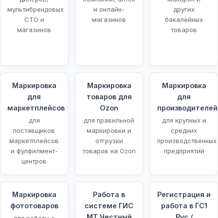
мультибрендовых
и онлайн-
других
СТО и
магазинов
бакалейных
магазинов
товаров
Маркировка
Маркировка
Маркировка
для
товаров для
для
маркетплейсов
Ozon
производителей
для
для правильной
для крупных и
поставщиков
маркировки и
средних
маркетплейсов
отгрузки
производственных
и фулфилмент-
товаров на Ozon
предприятий
центров
Маркировка
Работа в
Регистрация и
фототоваров
системе ГИС
работа в ГС1
МТ Честный
Рус /
для работы с