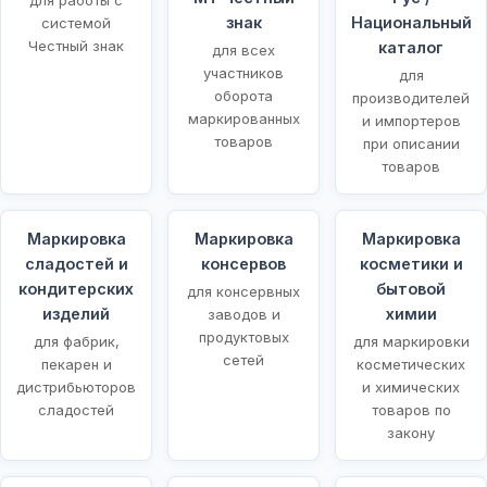
знак
Национальный
системой
Честный знак
каталог
для всех
участников
для
оборота
производителей
маркированных
и импортеров
товаров
при описании
товаров
Маркировка
Маркировка
Маркировка
сладостей и
консервов
косметики и
кондитерских
бытовой
для консервных
изделий
химии
заводов и
продуктовых
для фабрик,
для маркировки
сетей
пекарен и
косметических
дистрибьюторов
и химических
сладостей
товаров по
закону