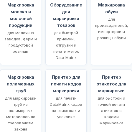
Маркировка
Оборудование
Маркировка
молока и
для
обуви
молочной
маркировки
для
продукции
товаров
производителей,
импортеров и
для молочных
для быстрой
розницы обуви
заводов, ферм и
приемки,
продуктовой
отгрузки и
розницы
печати меток
Data Matrix
Маркировка
Принтер для
Принтер
полимерных
печати кодов
этикеток для
х
труб
маркировки
маркировки
для маркировки
для печати
для быстрой и
труб из
DataMatrix кодов
точной печати
полимерных
на этикетках и
этикеток с
материалов по
упаковке
кодами
требованиям
маркировки
закона