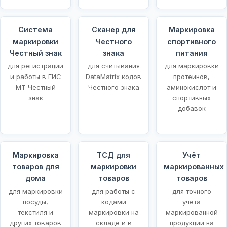
Система
Сканер для
Маркировка
маркировки
Честного
спортивного
Честный знак
знака
питания
для регистрации
для считывания
для маркировки
и работы в ГИС
DataMatrix кодов
протеинов,
МТ Честный
Честного знака
аминокислот и
знак
спортивных
добавок
Маркировка
ТСД для
Учёт
товаров для
маркировки
маркированных
щей
дома
товаров
товаров
для маркировки
для работы с
для точного
посуды,
кодами
учёта
текстиля и
маркировки на
маркированной
других товаров
складе и в
продукции на