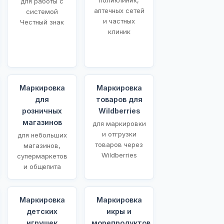
для работы с
аптечных сетей
системой
и частных
Честный знак
клиник
Маркировка
Маркировка
для
товаров для
розничных
Wildberries
магазинов
для маркировки
и отгрузки
для небольших
товаров через
магазинов,
Wildberries
супермаркетов
и общепита
Маркировка
Маркировка
детских
икры и
игрушек
морепродуктов