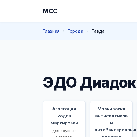
МСС
Главная
Города
Тавда
ЭДО Диадок 
Агрегация
Маркировка
кодов
антисептиков
маркировки
и
антибактериальн
для крупных
средств
складов,