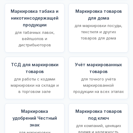
Маркировка табака и
Маркировка товаров
никотинсодержащей
для дома
продукции
для маркировки посуды,
текстиля и других
для табачных лавок,
товаров для дома
вейпшопов и
дистрибьюторов
ТСД для маркировки
Учёт маркированных
товаров
товаров
для работы с кодами
для точного учёта
маркировки на складе и
маркированной
в торговом зале
продукции на всех этапах
Маркировка
Маркировка товаров
удобрений Честный
под ключ
знак
для компаний, ценящих
время и надежность
для маркировки