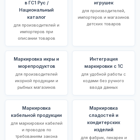
в ГС1 Рус /
игрушек
Национальный
для производителей,
каталог
импортеров и магазинов
детских товаров
для производителей и
импортеров при
описании товаров
Маркировка икры и
Интеграция
морепродуктов
маркировки с 1С
для производителей
для удобной работы с
икорной продукции и
кодами без ручного
рыбных магазинов
ввода данных
Маркировка
Маркировка
кабельной продукции
сладостей и
кондитерских
для маркировки кабелей
изделий
и проводов по
требованиям закона
для фабрик, пекарен и