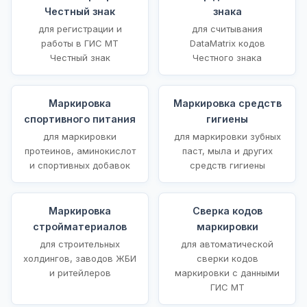
Честный знак
знака
для регистрации и
для считывания
работы в ГИС МТ
DataMatrix кодов
Честный знак
Честного знака
Маркировка
Маркировка средств
спортивного питания
гигиены
для маркировки
для маркировки зубных
протеинов, аминокислот
паст, мыла и других
и спортивных добавок
средств гигиены
Маркировка
Сверка кодов
стройматериалов
маркировки
для строительных
для автоматической
холдингов, заводов ЖБИ
сверки кодов
и ритейлеров
маркировки с данными
ГИС МТ