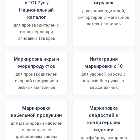
в ГС1 Рус /
игрушек
Национальный
для производителей,
каталог
импортеров и магазинов
детских товаров
для производителей и
импортеров при
описании товаров
Маркировка икры и
Интеграция
морепродуктов
маркировки с 1С
для производителей
для удобной работы с
икорной продукции и
кодами без ручного
рыбных магазинов
ввода данных
Маркировка
Маркировка
кабельной продукции
сладостей и
кондитерских
для маркировки кабелей
изделий
и проводов по
требованиям закона
для фабрик, пекарен и