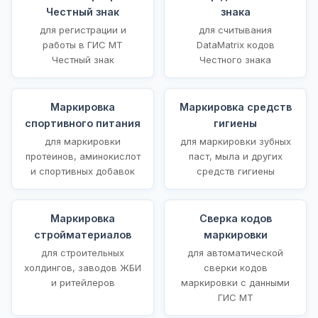
Честный знак
знака
для регистрации и
для считывания
работы в ГИС МТ
DataMatrix кодов
Честный знак
Честного знака
Маркировка
Маркировка средств
спортивного питания
гигиены
для маркировки
для маркировки зубных
протеинов, аминокислот
паст, мыла и других
и спортивных добавок
средств гигиены
Маркировка
Сверка кодов
стройматериалов
маркировки
для строительных
для автоматической
холдингов, заводов ЖБИ
сверки кодов
и ритейлеров
маркировки с данными
ГИС МТ