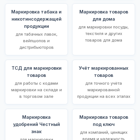
Маркировка табака и
Маркировка товаров
никотинсодержащей
для дома
продукции
для маркировки посуды,
текстиля и других
для табачных лавок,
товаров для дома
вейпшопов и
дистрибьюторов
ТСД для маркировки
Учёт маркированных
товаров
товаров
для работы с кодами
для точного учёта
маркировки на складе и
маркированной
в торговом зале
продукции на всех этапах
Маркировка
Маркировка товаров
удобрений Честный
под ключ
знак
для компаний, ценящих
время и надежность
для маркировки