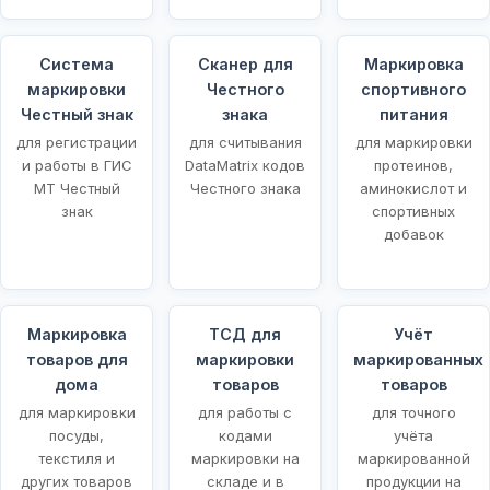
Система
Сканер для
Маркировка
маркировки
Честного
спортивного
Честный знак
знака
питания
для регистрации
для считывания
для маркировки
и работы в ГИС
DataMatrix кодов
протеинов,
МТ Честный
Честного знака
аминокислот и
знак
спортивных
добавок
Маркировка
ТСД для
Учёт
товаров для
маркировки
маркированных
щей
дома
товаров
товаров
для маркировки
для работы с
для точного
посуды,
кодами
учёта
текстиля и
маркировки на
маркированной
других товаров
складе и в
продукции на