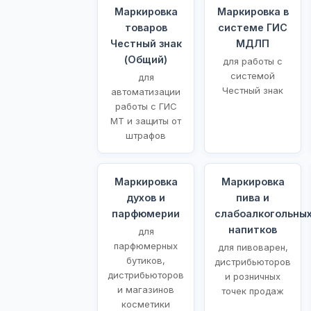
Маркировка
Маркировка в
товаров
системе ГИС
Честный знак
МДЛП
(Общий)
для работы с
системой
для
Честный знак
автоматизации
работы с ГИС
МТ и защиты от
штрафов
Маркировка
Маркировка
духов и
пива и
парфюмерии
слабоалкогольны
напитков
для
парфюмерных
для пивоварен,
бутиков,
дистрибьюторов
дистрибьюторов
и розничных
и магазинов
точек продаж
косметики