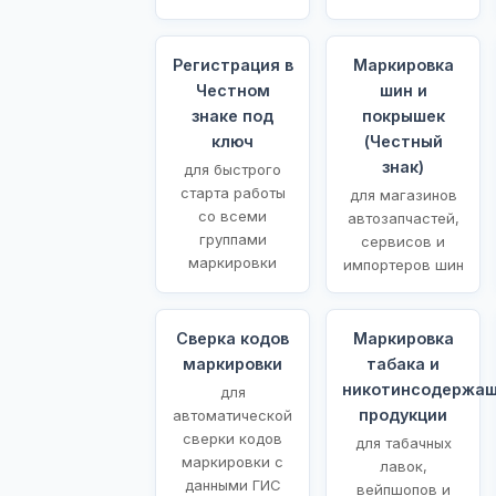
Регистрация в
Маркировка
Честном
шин и
знаке под
покрышек
ключ
(Честный
знак)
для быстрого
старта работы
для магазинов
со всеми
автозапчастей,
группами
сервисов и
маркировки
импортеров шин
Сверка кодов
Маркировка
маркировки
табака и
никотинсодержа
для
продукции
автоматической
сверки кодов
для табачных
маркировки с
лавок,
данными ГИС
вейпшопов и