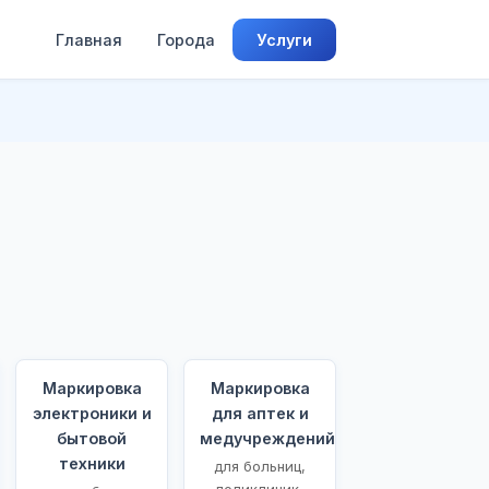
Главная
Города
Услуги
Маркировка
Маркировка
электроники и
для аптек и
бытовой
медучреждений
техники
для больниц,
поликлиник,