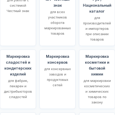
знак
Национальный
системой
Честный знак
каталог
для всех
участников
для
оборота
производителей
маркированных
и импортеров
товаров
при описании
товаров
Маркировка
Маркировка
Маркировка
сладостей и
консервов
косметики и
кондитерских
бытовой
для консервных
изделий
химии
заводов и
продуктовых
для фабрик,
для маркировки
сетей
пекарен и
косметических
дистрибьюторов
и химических
сладостей
товаров по
закону