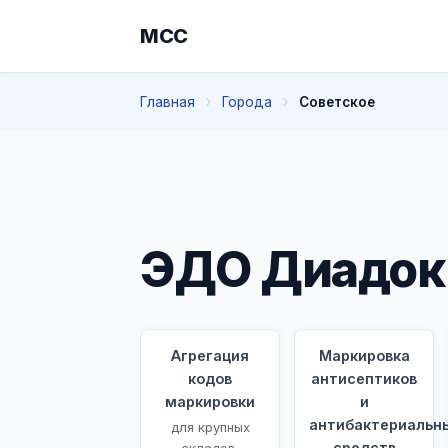
МСС
Главная
Города
Советское
ЭДО Диадок 
Агрегация
Маркировка
кодов
антисептиков
маркировки
и
антибактериальн
для крупных
средств
складов,