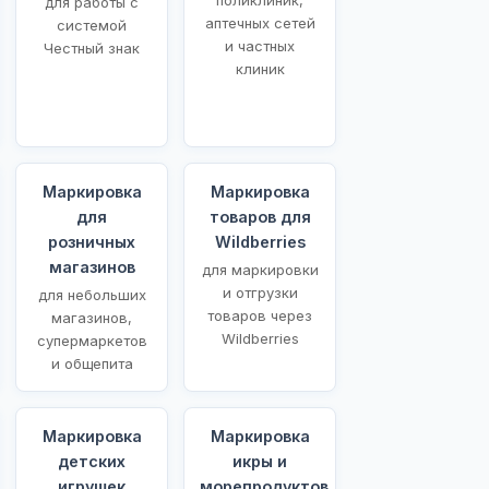
для работы с
аптечных сетей
системой
и частных
Честный знак
клиник
Маркировка
Маркировка
для
товаров для
розничных
Wildberries
магазинов
для маркировки
и отгрузки
для небольших
товаров через
магазинов,
Wildberries
супермаркетов
и общепита
Маркировка
Маркировка
детских
икры и
игрушек
морепродуктов