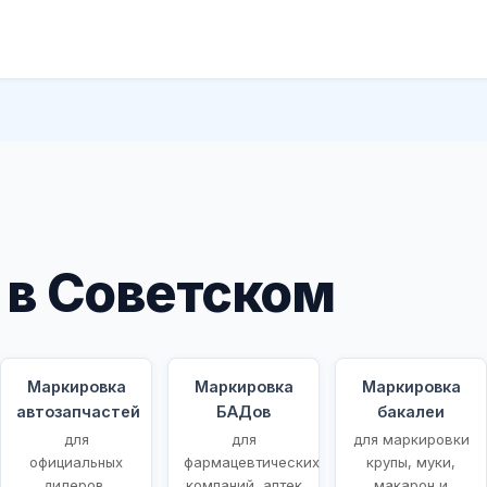
в Советском
Маркировка
Маркировка
Маркировка
автозапчастей
БАДов
бакалеи
для
для
для маркировки
ых
официальных
фармацевтических
крупы, муки,
дилеров,
компаний, аптек
макарон и