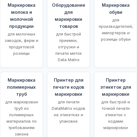
Маркировка
Оборудование
Маркировка
молока и
для
обуви
молочной
маркировки
для
продукции
товаров
производителей,
импортеров и
для молочных
для быстрой
розницы обуви
заводов, ферм и
приемки,
продуктовой
отгрузки и
розницы
печати меток
Data Matrix
Маркировка
Принтер для
Принтер
полимерных
печати кодов
этикеток для
х
труб
маркировки
маркировки
для маркировки
для печати
для быстрой и
труб из
DataMatrix кодов
точной печати
полимерных
на этикетках и
этикеток с
материалов по
упаковке
кодами
требованиям
маркировки
закона