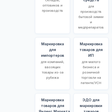
оптовиков и
для
производств
производств
бытовой химии
и
медпрепаратов
Маркировка
Маркировка
для
товаров для
импортеров
ИП
для компаний,
для малого
ввозящих
бизнеса и
товары из-за
розничной
рубежа
торговли на
патенте/УСН
Маркировка
ЭДО для
товаров для
маркировки
Яндекс.Маркета
товаров