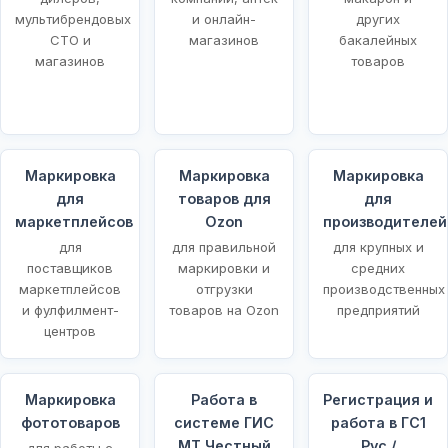
мультибрендовых
и онлайн-
других
СТО и
магазинов
бакалейных
магазинов
товаров
Маркировка
Маркировка
Маркировка
для
товаров для
для
маркетплейсов
Ozon
производителей
для
для правильной
для крупных и
поставщиков
маркировки и
средних
маркетплейсов
отгрузки
производственных
и фулфилмент-
товаров на Ozon
предприятий
центров
Маркировка
Работа в
Регистрация и
фототоваров
системе ГИС
работа в ГС1
МТ Честный
Рус /
для работы с