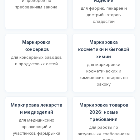
изделий
и проводов по
требованиям закона
для фабрик, пекарен и
дистрибьюторов
сладостей
Маркировка
Маркировка
консервов
косметики и бытовой
химии
для консервных заводов
и продуктовых сетей
для маркировки
косметических и
химических товаров по
закону
Маркировка лекарств
Маркировка товаров
и медизделий
2026: новые
требования
для медицинских
организаций и
для работы по
участников фармрынка
актуальным требованиям