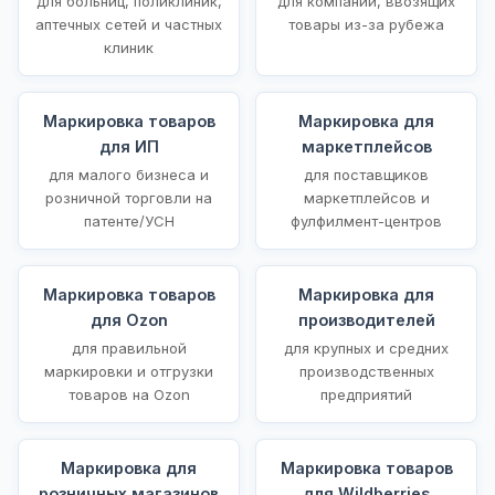
для больниц, поликлиник,
для компаний, ввозящих
аптечных сетей и частных
товары из-за рубежа
клиник
Маркировка товаров
Маркировка для
для ИП
маркетплейсов
для малого бизнеса и
для поставщиков
розничной торговли на
маркетплейсов и
патенте/УСН
фулфилмент-центров
Маркировка товаров
Маркировка для
для Ozon
производителей
для правильной
для крупных и средних
маркировки и отгрузки
производственных
товаров на Ozon
предприятий
Маркировка для
Маркировка товаров
розничных магазинов
для Wildberries