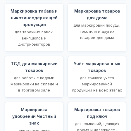
Маркировка табака и
Маркировка товаров
никотинсодержащей
для дома
продукции
для маркировки посуды,
текстиля и других
для табачных лавок,
товаров для дома
вейпшопов и
дистрибьюторов
ТСД для маркировки
Учёт маркированных
товаров
товаров
для работы с кодами
для точного учёта
маркировки на складе и
маркированной
в торговом зале
продукции на всех этапах
Маркировка
Маркировка товаров
удобрений Честный
под ключ
знак
для компаний, ценящих
время и надежность
для маркировки