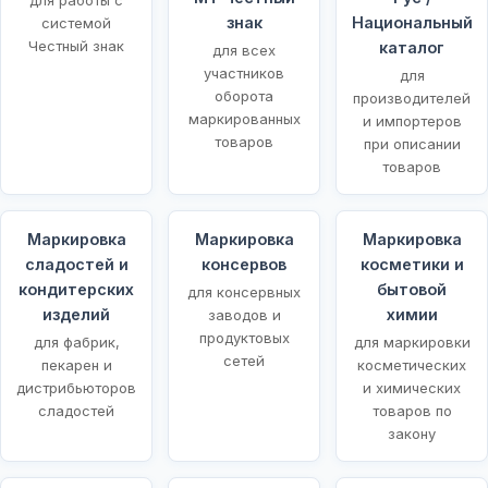
знак
Национальный
системой
Честный знак
каталог
для всех
участников
для
оборота
производителей
маркированных
и импортеров
товаров
при описании
товаров
Маркировка
Маркировка
Маркировка
сладостей и
консервов
косметики и
кондитерских
бытовой
для консервных
изделий
химии
заводов и
продуктовых
для фабрик,
для маркировки
сетей
пекарен и
косметических
дистрибьюторов
и химических
сладостей
товаров по
закону