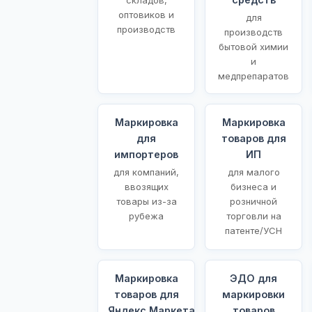
оптовиков и
для
производств
производств
бытовой химии
и
медпрепаратов
Маркировка
Маркировка
для
товаров для
импортеров
ИП
для компаний,
для малого
ввозящих
бизнеса и
товары из-за
розничной
рубежа
торговли на
патенте/УСН
Маркировка
ЭДО для
товаров для
маркировки
Яндекс.Маркета
товаров