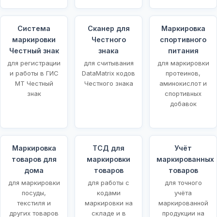
Система
Сканер для
Маркировка
маркировки
Честного
спортивного
Честный знак
знака
питания
для регистрации
для считывания
для маркировки
и работы в ГИС
DataMatrix кодов
протеинов,
МТ Честный
Честного знака
аминокислот и
знак
спортивных
добавок
Маркировка
ТСД для
Учёт
товаров для
маркировки
маркированных
щей
дома
товаров
товаров
для маркировки
для работы с
для точного
посуды,
кодами
учёта
текстиля и
маркировки на
маркированной
других товаров
складе и в
продукции на