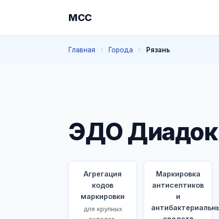
МСС
Главная
Города
Рязань
ЭДО Диадок 
Агрегация
Маркировка
кодов
антисептиков
маркировки
и
антибактериальн
для крупных
средств
складов,