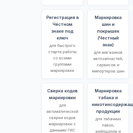
Регистрация в
Маркировка
Честном
шин и
знаке под
покрышек
ключ
(Честный
знак)
для быстрого
старта работы
для магазинов
со всеми
автозапчастей,
группами
сервисов и
маркировки
импортеров шин
Сверка кодов
Маркировка
маркировки
табака и
никотинсодержа
для
продукции
автоматической
сверки кодов
для табачных
маркировки с
лавок,
данными ГИС
вейпшопов и