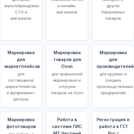
мультибрендовых
и онлайн-
других
СТО и
магазинов
бакалейных
магазинов
товаров
Маркировка
Маркировка
Маркировка
для
товаров для
для
маркетплейсов
Ozon
производителей
для
для правильной
для крупных и
поставщиков
маркировки и
средних
маркетплейсов
отгрузки
производственных
и фулфилмент-
товаров на Ozon
предприятий
центров
Маркировка
Работа в
Регистрация и
фототоваров
системе ГИС
работа в ГС1
МТ Честный
Рус /
для работы с