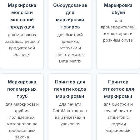
Маркировка
Оборудование
Маркировка
молока и
для
обуви
молочной
маркировки
для
продукции
товаров
производителей,
импортеров и
для молочных
для быстрой
розницы обуви
заводов, ферм и
приемки,
продуктовой
отгрузки и
розницы
печати меток
Data Matrix
Маркировка
Принтер для
Принтер
полимерных
печати кодов
этикеток для
х
труб
маркировки
маркировки
для маркировки
для печати
для быстрой и
труб из
DataMatrix кодов
точной печати
полимерных
на этикетках и
этикеток с
материалов по
упаковке
кодами
требованиям
маркировки
закона