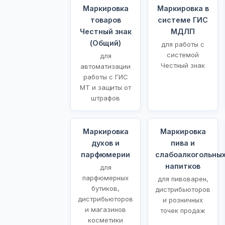
Маркировка
Маркировка в
товаров
системе ГИС
Честный знак
МДЛП
(Общий)
для работы с
системой
для
Честный знак
автоматизации
работы с ГИС
МТ и защиты от
штрафов
Маркировка
Маркировка
духов и
пива и
парфюмерии
слабоалкогольны
напитков
для
парфюмерных
для пивоварен,
бутиков,
дистрибьюторов
дистрибьюторов
и розничных
и магазинов
точек продаж
косметики