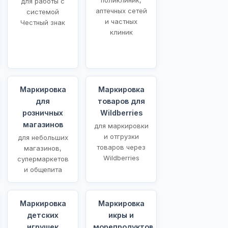
для работы с
аптечных сетей
системой
и частных
Честный знак
клиник
Маркировка
Маркировка
для
товаров для
розничных
Wildberries
магазинов
для маркировки
и отгрузки
для небольших
товаров через
магазинов,
Wildberries
супермаркетов
и общепита
Маркировка
Маркировка
детских
икры и
игрушек
морепродуктов