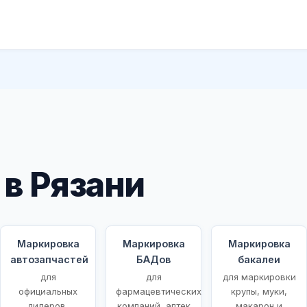
в Рязани
Маркировка
Маркировка
Маркировка
автозапчастей
БАДов
бакалеи
для
для
для маркировки
ых
официальных
фармацевтических
крупы, муки,
дилеров,
компаний, аптек
макарон и