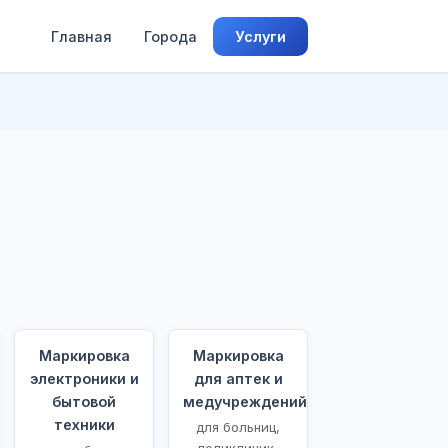
Главная
Города
Услуги
Маркировка
Маркировка
электроники и
для аптек и
бытовой
медучреждений
техники
для больниц,
поликлиник,