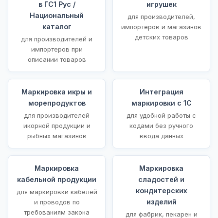
в ГС1 Рус /
игрушек
Национальный
для производителей,
каталог
импортеров и магазинов
детских товаров
для производителей и
импортеров при
описании товаров
Маркировка икры и
Интеграция
морепродуктов
маркировки с 1С
для производителей
для удобной работы с
икорной продукции и
кодами без ручного
рыбных магазинов
ввода данных
Маркировка
Маркировка
кабельной продукции
сладостей и
кондитерских
для маркировки кабелей
изделий
и проводов по
требованиям закона
для фабрик, пекарен и