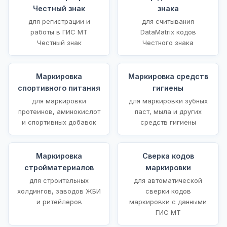
Честный знак
знака
для регистрации и
для считывания
работы в ГИС МТ
DataMatrix кодов
Честный знак
Честного знака
Маркировка
Маркировка средств
спортивного питания
гигиены
для маркировки
для маркировки зубных
протеинов, аминокислот
паст, мыла и других
и спортивных добавок
средств гигиены
Маркировка
Сверка кодов
стройматериалов
маркировки
для строительных
для автоматической
холдингов, заводов ЖБИ
сверки кодов
и ритейлеров
маркировки с данными
ГИС МТ