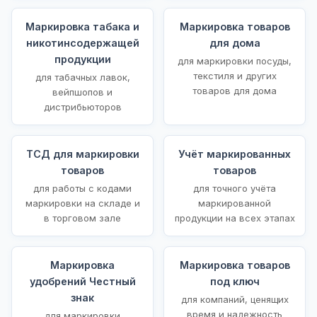
Маркировка табака и
Маркировка товаров
никотинсодержащей
для дома
продукции
для маркировки посуды,
текстиля и других
для табачных лавок,
товаров для дома
вейпшопов и
дистрибьюторов
ТСД для маркировки
Учёт маркированных
товаров
товаров
для работы с кодами
для точного учёта
маркировки на складе и
маркированной
в торговом зале
продукции на всех этапах
Маркировка
Маркировка товаров
удобрений Честный
под ключ
знак
для компаний, ценящих
время и надежность
для маркировки