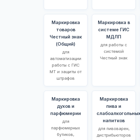
Маркировка
Маркировка в
товаров
системе ГИС
Честный знак
МДЛП
(Общий)
для работы с
системой
для
Честный знак
автоматизации
работы с ГИС
МТ и защиты от
штрафов
Маркировка
Маркировка
духов и
пива и
парфюмерии
слабоалкогольны
напитков
для
парфюмерных
для пивоварен,
бутиков,
дистрибьюторов