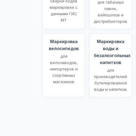
сверки кодов
для табачных
маркировки с
лавок,
данными ГИС
вейпшопов и
МТ
дистрибьюторов
Маркировка
Маркировка
велосипедов
воды и
безалкогольных
для
напитков
велозаводов,
импортеров и
для
спортивных
производителей
магазинов
бутилированной
воды и напитков