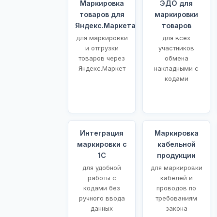
Маркировка
ЭДО для
товаров для
маркировки
Яндекс.Маркета
товаров
для маркировки
для всех
и отгрузки
участников
товаров через
обмена
Яндекс.Маркет
накладными с
кодами
Интеграция
Маркировка
маркировки с
кабельной
1С
продукции
для удобной
для маркировки
работы с
кабелей и
кодами без
проводов по
ручного ввода
требованиям
данных
закона