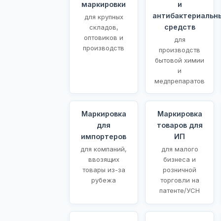
маркировки
и
антибактериальн
для крупных
средств
складов,
оптовиков и
для
производств
производств
бытовой химии
и
медпрепаратов
Маркировка
Маркировка
для
товаров для
импортеров
ИП
для компаний,
для малого
ввозящих
бизнеса и
товары из-за
розничной
рубежа
торговли на
патенте/УСН