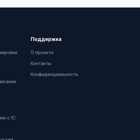
Поддержка
кировки
О проекте
Контакты
Конфиденциальность
писание
ки с 1С
частей