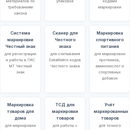
материалов по
упаковке
кодами
требованиям
маркировки
закона
Система
Сканер для
Маркировка
маркировки
Честного
спортивного
Честный знак
знака
питания
для регистрации
для считывания
для маркировки
и работы в ГИС
DataMatrix кодов
протеинов,
МТ Честный
Честного знака
аминокислот и
знак
спортивных
добавок
Маркировка
ТСД для
Учёт
товаров для
маркировки
маркированных
щей
дома
товаров
товаров
для маркировки
для работы с
для точного