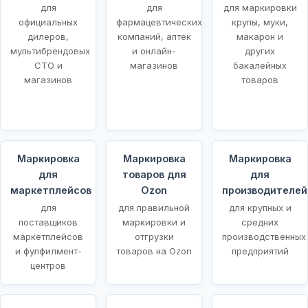
для
для
для маркировки
ых
официальных
фармацевтических
крупы, муки,
дилеров,
компаний, аптек
макарон и
мультибрендовых
и онлайн-
других
СТО и
магазинов
бакалейных
магазинов
товаров
Маркировка
Маркировка
Маркировка
для
товаров для
для
маркетплейсов
Ozon
производителей
для
для правильной
для крупных и
поставщиков
маркировки и
средних
маркетплейсов
отгрузки
производственных
и фулфилмент-
товаров на Ozon
предприятий
центров