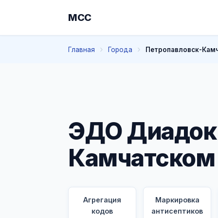
МСС
Главная
Города
Петропавловск-Кам
ЭДО Диадок 
Камчатском
Агрегация
Маркировка
кодов
антисептиков