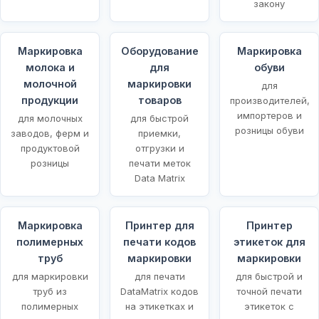
закону
Маркировка
Оборудование
Маркировка
молока и
для
обуви
молочной
маркировки
для
продукции
товаров
производителей,
импортеров и
для молочных
для быстрой
розницы обуви
заводов, ферм и
приемки,
продуктовой
отгрузки и
розницы
печати меток
Data Matrix
Маркировка
Принтер для
Принтер
полимерных
печати кодов
этикеток для
х
труб
маркировки
маркировки
для маркировки
для печати
для быстрой и
труб из
DataMatrix кодов
точной печати
полимерных
на этикетках и
этикеток с