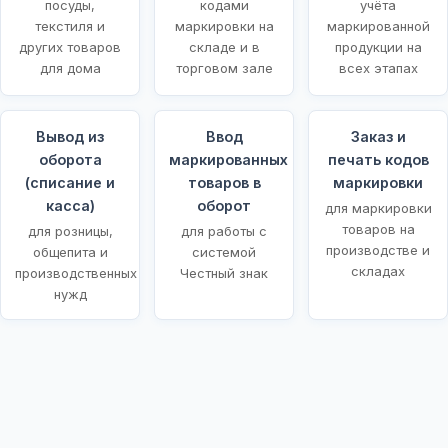
посуды,
кодами
учёта
текстиля и
маркировки на
маркированной
других товаров
складе и в
продукции на
для дома
торговом зале
всех этапах
Вывод из
Ввод
Заказ и
оборота
маркированных
печать кодов
(списание и
товаров в
маркировки
касса)
оборот
для маркировки
товаров на
для розницы,
для работы с
производстве и
общепита и
системой
складах
производственных
Честный знак
нужд