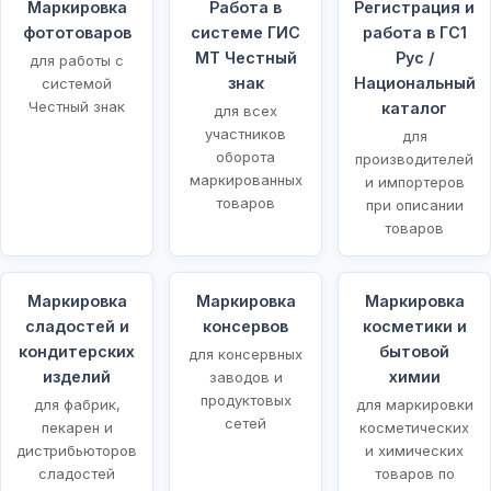
Маркировка
Работа в
Регистрация и
фототоваров
системе ГИС
работа в ГС1
МТ Честный
Рус /
для работы с
знак
Национальный
системой
Честный знак
каталог
для всех
участников
для
оборота
производителей
маркированных
и импортеров
товаров
при описании
товаров
Маркировка
Маркировка
Маркировка
сладостей и
консервов
косметики и
кондитерских
бытовой
для консервных
изделий
химии
заводов и
продуктовых
для фабрик,
для маркировки
сетей
пекарен и
косметических
дистрибьюторов
и химических
сладостей
товаров по