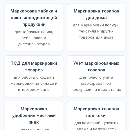
Маркировка табака и
Маркировка товаров
никотинсодержащей
для дома
продукции
для маркировки посуды,
текстиля и других
для табачных лавок,
товаров для дома
вейпшопов и
дистрибьюторов
ТСД для маркировки
Учёт маркированных
товаров
товаров
для работы с кодами
для точного учёта
маркировки на складе и
маркированной
в торговом зале
продукции на всех этапах
Маркировка
Маркировка товаров
удобрений Честный
под ключ
знак
для компаний, ценящих
время и надежность
для маркировки