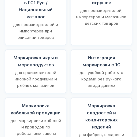
в ГС1 Рус /
игрушек
Национальный
для производителей,
каталог
импортеров и магазинов
детских товаров
для производителей и
импортеров при
описании товаров
Маркировка икры и
Интеграция
морепродуктов
маркировки с 1С
для производителей
для удобной работы с
икорной продукции и
кодами без ручного
рыбных магазинов
ввода данных
Маркировка
Маркировка
кабельной продукции
сладостей и
кондитерских
для маркировки кабелей
изделий
и проводов по
требованиям закона
для фабрик, пекарен и