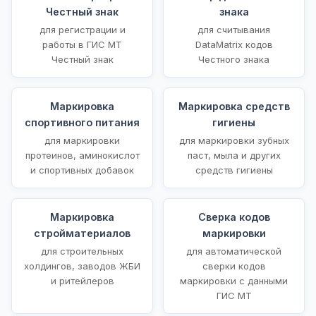
Честный знак
знака
для регистрации и
для считывания
работы в ГИС МТ
DataMatrix кодов
Честный знак
Честного знака
Маркировка
Маркировка средств
спортивного питания
гигиены
для маркировки
для маркировки зубных
протеинов, аминокислот
паст, мыла и других
и спортивных добавок
средств гигиены
Маркировка
Сверка кодов
стройматериалов
маркировки
для строительных
для автоматической
холдингов, заводов ЖБИ
сверки кодов
и ритейлеров
маркировки с данными
ГИС МТ