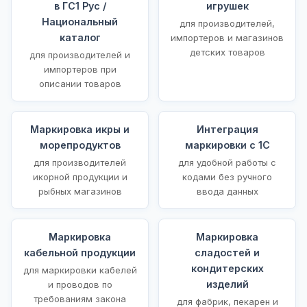
в ГС1 Рус /
игрушек
Национальный
для производителей,
каталог
импортеров и магазинов
детских товаров
для производителей и
импортеров при
описании товаров
Маркировка икры и
Интеграция
морепродуктов
маркировки с 1С
для производителей
для удобной работы с
икорной продукции и
кодами без ручного
рыбных магазинов
ввода данных
Маркировка
Маркировка
кабельной продукции
сладостей и
кондитерских
для маркировки кабелей
изделий
и проводов по
требованиям закона
для фабрик, пекарен и