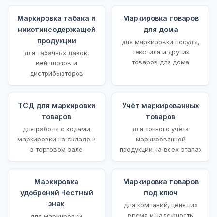
Маркировка табака и
Маркировка товаров
никотинсодержащей
для дома
продукции
для маркировки посуды,
текстиля и других
для табачных лавок,
товаров для дома
вейпшопов и
дистрибьюторов
ТСД для маркировки
Учёт маркированных
товаров
товаров
для работы с кодами
для точного учёта
маркировки на складе и
маркированной
в торговом зале
продукции на всех этапах
Маркировка
Маркировка товаров
удобрений Честный
под ключ
знак
для компаний, ценящих
время и надежность
для маркировки