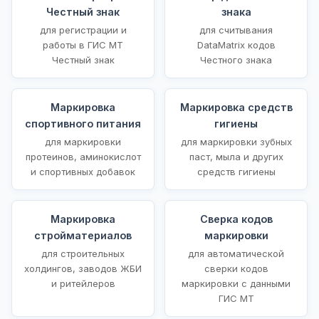
Честный знак
знака
для регистрации и
для считывания
работы в ГИС МТ
DataMatrix кодов
Честный знак
Честного знака
Маркировка
Маркировка средств
спортивного питания
гигиены
для маркировки
для маркировки зубных
протеинов, аминокислот
паст, мыла и других
и спортивных добавок
средств гигиены
Маркировка
Сверка кодов
стройматериалов
маркировки
для строительных
для автоматической
холдингов, заводов ЖБИ
сверки кодов
и ритейлеров
маркировки с данными
ГИС МТ