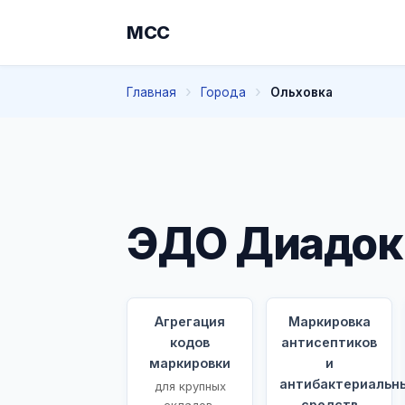
МСС
Главная
Города
Ольховка
ЭДО Диадок 
Агрегация
Маркировка
кодов
антисептиков
маркировки
и
антибактериальн
для крупных
средств
складов,