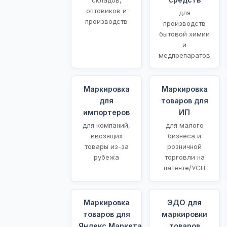
оптовиков и
для
производств
производств
бытовой химии
и
медпрепаратов
Маркировка
Маркировка
для
товаров для
импортеров
ИП
для компаний,
для малого
ввозящих
бизнеса и
товары из-за
розничной
рубежа
торговли на
патенте/УСН
Маркировка
ЭДО для
товаров для
маркировки
Яндекс.Маркета
товаров