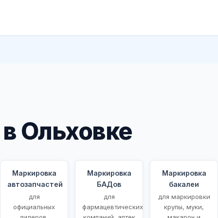
в Ольховке
Маркировка
Маркировка
Маркировка
автозапчастей
БАДов
бакалеи
для
для
для маркировки
ых
официальных
фармацевтических
крупы, муки,
дилеров,
компаний, аптек
макарон и