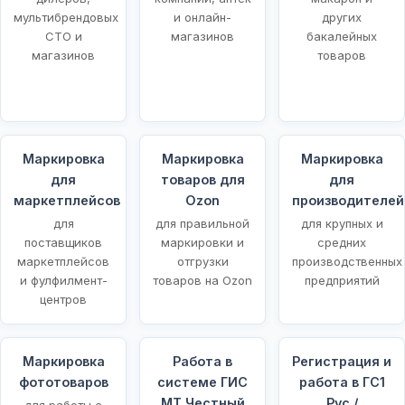
мультибрендовых
и онлайн-
других
СТО и
магазинов
бакалейных
магазинов
товаров
Маркировка
Маркировка
Маркировка
для
товаров для
для
маркетплейсов
Ozon
производителей
для
для правильной
для крупных и
поставщиков
маркировки и
средних
маркетплейсов
отгрузки
производственных
и фулфилмент-
товаров на Ozon
предприятий
центров
Маркировка
Работа в
Регистрация и
фототоваров
системе ГИС
работа в ГС1
МТ Честный
Рус /
для работы с