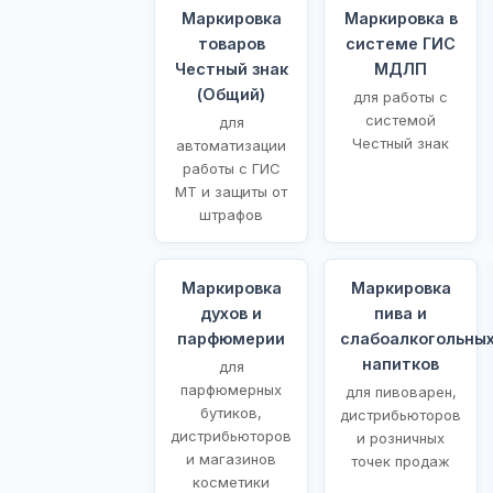
Маркировка
Маркировка в
товаров
системе ГИС
Честный знак
МДЛП
(Общий)
для работы с
системой
для
Честный знак
автоматизации
работы с ГИС
МТ и защиты от
штрафов
Маркировка
Маркировка
духов и
пива и
парфюмерии
слабоалкогольны
напитков
для
парфюмерных
для пивоварен,
бутиков,
дистрибьюторов
дистрибьюторов
и розничных
и магазинов
точек продаж
косметики