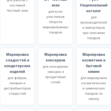
знак
Национальный
системой
Честный знак
каталог
для всех
участников
для
оборота
производителей
маркированных
и импортеров
товаров
при описании
товаров
Маркировка
Маркировка
Маркировка
сладостей и
консервов
косметики и
кондитерских
бытовой
для консервных
изделий
химии
заводов и
продуктовых
для фабрик,
для маркировки
сетей
пекарен и
косметических
дистрибьюторов
и химических
сладостей
товаров по
закону