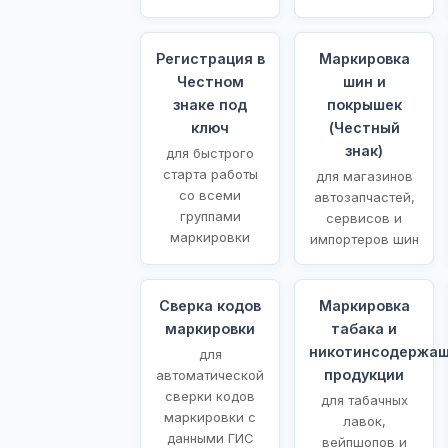
Регистрация в
Маркировка
Честном
шин и
знаке под
покрышек
ключ
(Честный
знак)
для быстрого
старта работы
для магазинов
со всеми
автозапчастей,
группами
сервисов и
маркировки
импортеров шин
Сверка кодов
Маркировка
маркировки
табака и
никотинсодержа
для
продукции
автоматической
сверки кодов
для табачных
маркировки с
лавок,
данными ГИС
вейпшопов и