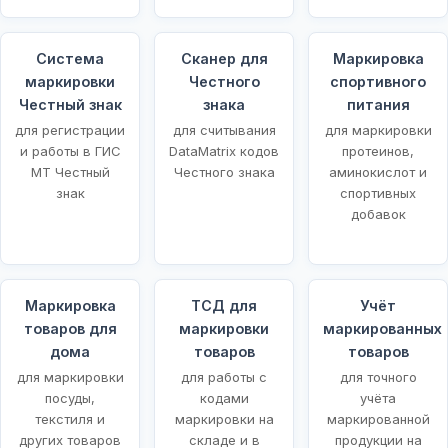
Система
Сканер для
Маркировка
маркировки
Честного
спортивного
Честный знак
знака
питания
для регистрации
для считывания
для маркировки
и работы в ГИС
DataMatrix кодов
протеинов,
МТ Честный
Честного знака
аминокислот и
знак
спортивных
добавок
Маркировка
ТСД для
Учёт
товаров для
маркировки
маркированных
щей
дома
товаров
товаров
для маркировки
для работы с
для точного
посуды,
кодами
учёта
текстиля и
маркировки на
маркированной
других товаров
складе и в
продукции на