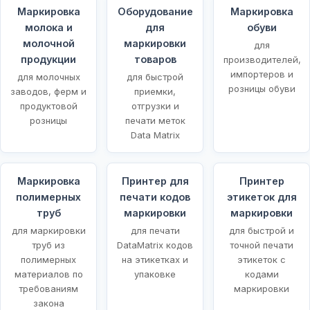
Маркировка
Оборудование
Маркировка
молока и
для
обуви
молочной
маркировки
для
продукции
товаров
производителей,
импортеров и
для молочных
для быстрой
розницы обуви
заводов, ферм и
приемки,
продуктовой
отгрузки и
розницы
печати меток
Data Matrix
Маркировка
Принтер для
Принтер
полимерных
печати кодов
этикеток для
х
труб
маркировки
маркировки
для маркировки
для печати
для быстрой и
труб из
DataMatrix кодов
точной печати
полимерных
на этикетках и
этикеток с
материалов по
упаковке
кодами
требованиям
маркировки
закона