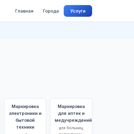
Главная
Города
Услуги
Маркировка
Маркировка
электроники и
для аптек и
бытовой
медучреждений
техники
для больниц,
поликлиник,