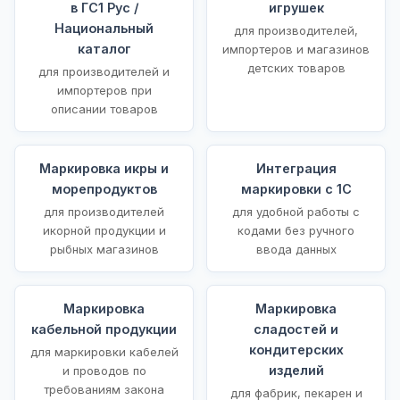
в ГС1 Рус /
игрушек
Национальный
для производителей,
каталог
импортеров и магазинов
детских товаров
для производителей и
импортеров при
описании товаров
Маркировка икры и
Интеграция
морепродуктов
маркировки с 1С
для производителей
для удобной работы с
икорной продукции и
кодами без ручного
рыбных магазинов
ввода данных
Маркировка
Маркировка
кабельной продукции
сладостей и
кондитерских
для маркировки кабелей
изделий
и проводов по
требованиям закона
для фабрик, пекарен и