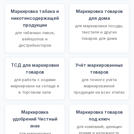
Маркировка табака и
Маркировка товаров
никотинсодержащей
для дома
продукции
для маркировки посуды,
текстиля и других
для табачных лавок,
товаров для дома
вейпшопов и
дистрибьюторов
ТСД для маркировки
Учёт маркированных
товаров
товаров
для работы с кодами
для точного учёта
маркировки на складе и
маркированной
в торговом зале
продукции на всех этапах
Маркировка
Маркировка товаров
удобрений Честный
под ключ
знак
для компаний, ценящих
время и надежность
для маркировки