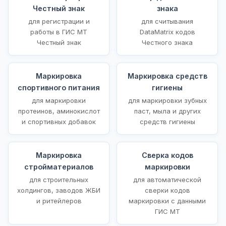
Честный знак
знака
для регистрации и
для считывания
работы в ГИС МТ
DataMatrix кодов
Честный знак
Честного знака
Маркировка
Маркировка средств
спортивного питания
гигиены
для маркировки
для маркировки зубных
протеинов, аминокислот
паст, мыла и других
и спортивных добавок
средств гигиены
Маркировка
Сверка кодов
стройматериалов
маркировки
для строительных
для автоматической
холдингов, заводов ЖБИ
сверки кодов
и ритейлеров
маркировки с данными
ГИС МТ