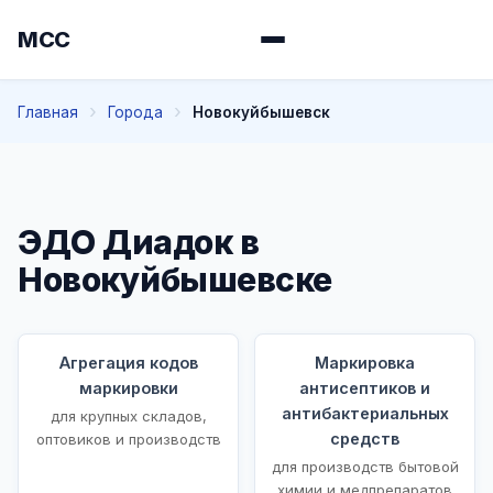
МСС
Главная
Города
Новокуйбышевск
ЭДО Диадок в
Новокуйбышевске
Агрегация кодов
Маркировка
маркировки
антисептиков и
антибактериальных
для крупных складов,
средств
оптовиков и производств
для производств бытовой
химии и медпрепаратов