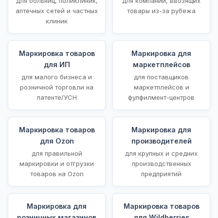
для больниц, поликлиник,
для компаний, ввозящих
аптечных сетей и частных
товары из-за рубежа
клиник
Маркировка товаров
Маркировка для
для ИП
маркетплейсов
для малого бизнеса и
для поставщиков
розничной торговли на
маркетплейсов и
патенте/УСН
фулфилмент-центров
Маркировка товаров
Маркировка для
для Ozon
производителей
для правильной
для крупных и средних
маркировки и отгрузки
производственных
товаров на Ozon
предприятий
Маркировка для
Маркировка товаров
розничных магазинов
для Wildberries