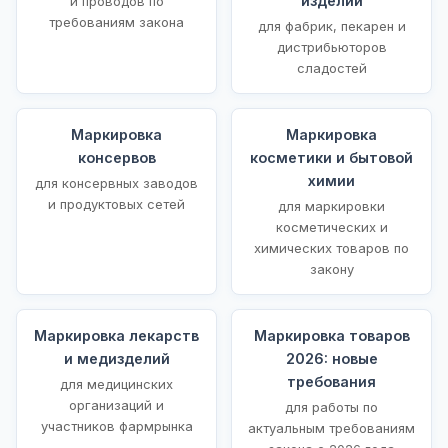
изделий
и проводов по
требованиям закона
для фабрик, пекарен и
дистрибьюторов
сладостей
Маркировка
Маркировка
консервов
косметики и бытовой
химии
для консервных заводов
и продуктовых сетей
для маркировки
косметических и
химических товаров по
закону
Маркировка лекарств
Маркировка товаров
и медизделий
2026: новые
требования
для медицинских
организаций и
для работы по
участников фармрынка
актуальным требованиям