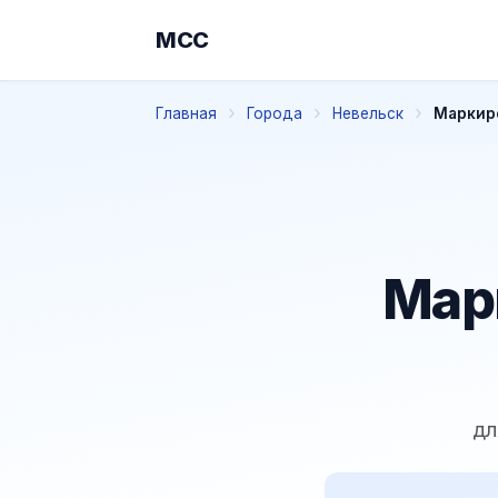
МСС
Главная
Города
Невельск
Маркиро
Мар
дл