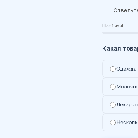
Ответьт
Шаг
1
из 4
Какая това
Одежда,
Молочна
Лекарст
Несколь