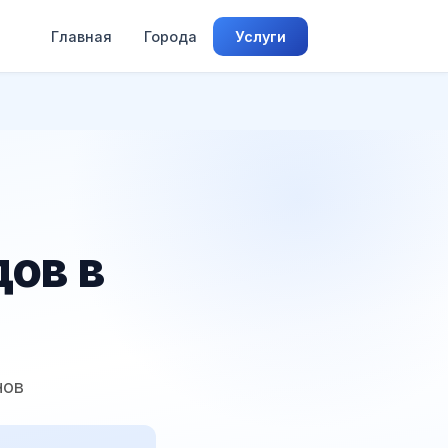
Главная
Города
Услуги
ов в
нов