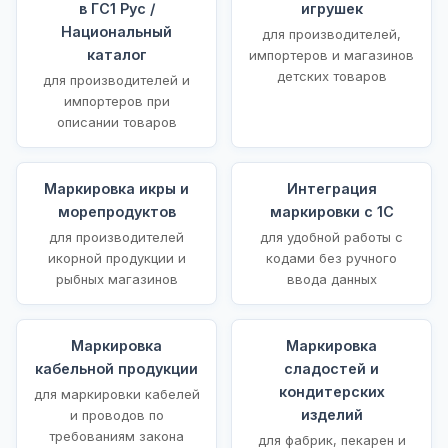
в ГС1 Рус /
игрушек
Национальный
для производителей,
каталог
импортеров и магазинов
детских товаров
для производителей и
импортеров при
описании товаров
Маркировка икры и
Интеграция
морепродуктов
маркировки с 1С
для производителей
для удобной работы с
икорной продукции и
кодами без ручного
рыбных магазинов
ввода данных
Маркировка
Маркировка
кабельной продукции
сладостей и
кондитерских
для маркировки кабелей
изделий
и проводов по
требованиям закона
для фабрик, пекарен и