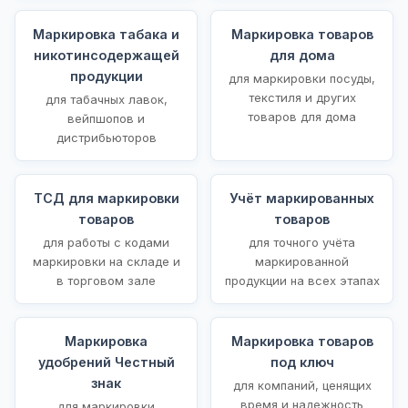
Маркировка табака и
Маркировка товаров
никотинсодержащей
для дома
продукции
для маркировки посуды,
текстиля и других
для табачных лавок,
товаров для дома
вейпшопов и
дистрибьюторов
ТСД для маркировки
Учёт маркированных
товаров
товаров
для работы с кодами
для точного учёта
маркировки на складе и
маркированной
в торговом зале
продукции на всех этапах
Маркировка
Маркировка товаров
удобрений Честный
под ключ
знак
для компаний, ценящих
время и надежность
для маркировки