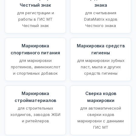
Честный знак
знака
для регистрации и
для считывания
работы в ГИС МТ
DataMatrix кодов
Честный знак
Честного знака
Маркировка
Маркировка средств
спортивного питания
гигиены
для маркировки
для маркировки зубных
протеинов, аминокислот
паст, мыла и других
и спортивных добавок
средств гигиены
Маркировка
Сверка кодов
стройматериалов
маркировки
для строительных
для автоматической
холдингов, заводов ЖБИ
сверки кодов
и ритейлеров
маркировки с данными
ГИС МТ