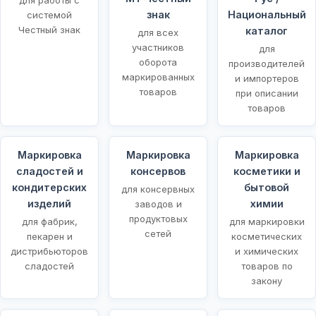
знак
Национальный
системой
Честный знак
каталог
для всех
участников
для
оборота
производителей
маркированных
и импортеров
товаров
при описании
товаров
Маркировка
Маркировка
Маркировка
сладостей и
консервов
косметики и
кондитерских
бытовой
для консервных
изделий
химии
заводов и
продуктовых
для фабрик,
для маркировки
сетей
пекарен и
косметических
дистрибьюторов
и химических
сладостей
товаров по
закону