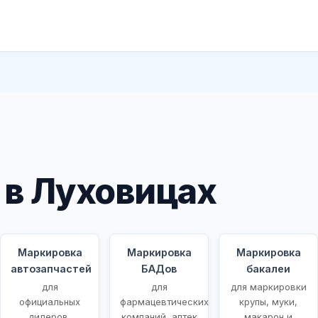
в Луховицах
Маркировка
Маркировка
Маркировка
автозапчастей
БАДов
бакалеи
для
для
для маркировки
ых
официальных
фармацевтических
крупы, муки,
дилеров,
компаний, аптек
макарон и