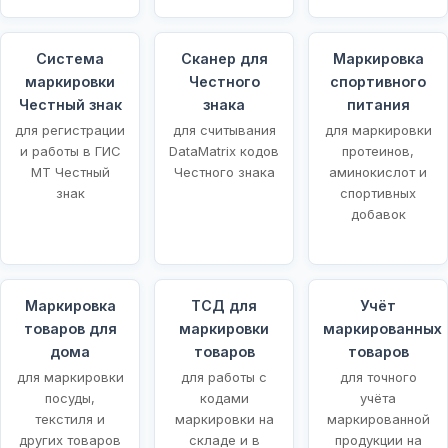
Система
Сканер для
Маркировка
маркировки
Честного
спортивного
Честный знак
знака
питания
для регистрации
для считывания
для маркировки
и работы в ГИС
DataMatrix кодов
протеинов,
МТ Честный
Честного знака
аминокислот и
знак
спортивных
добавок
Маркировка
ТСД для
Учёт
товаров для
маркировки
маркированных
щей
дома
товаров
товаров
для маркировки
для работы с
для точного
посуды,
кодами
учёта
текстиля и
маркировки на
маркированной
других товаров
складе и в
продукции на