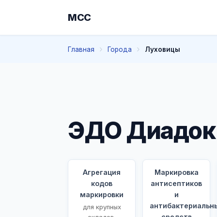
МСС
Главная
Города
Луховицы
ЭДО Диадок 
Агрегация
Маркировка
кодов
антисептиков
маркировки
и
антибактериальн
для крупных
средств
складов,