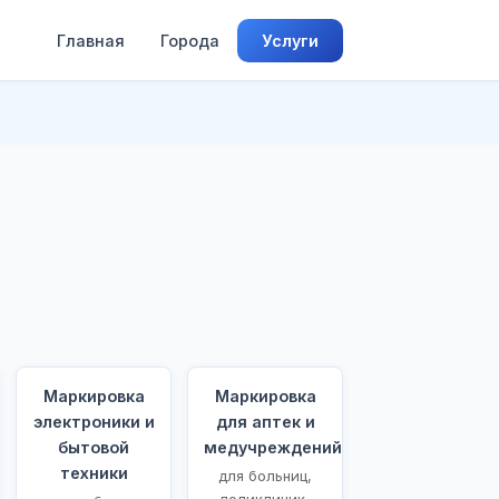
Главная
Города
Услуги
Маркировка
Маркировка
электроники и
для аптек и
бытовой
медучреждений
техники
для больниц,
поликлиник,