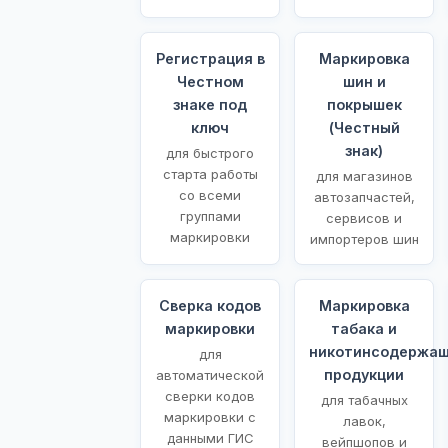
Регистрация в
Маркировка
Честном
шин и
знаке под
покрышек
ключ
(Честный
знак)
для быстрого
старта работы
для магазинов
со всеми
автозапчастей,
группами
сервисов и
маркировки
импортеров шин
Сверка кодов
Маркировка
маркировки
табака и
никотинсодержа
для
продукции
автоматической
сверки кодов
для табачных
маркировки с
лавок,
данными ГИС
вейпшопов и