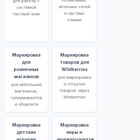
для работы с
аптечных сетей
системой
и частных
Честный знак
клиник
Маркировка
Маркировка
для
товаров для
розничных
Wildberries
магазинов
для маркировки
и отгрузки
для небольших
товаров через
магазинов,
Wildberries
супермаркетов
и общепита
Маркировка
Маркировка
детских
икры и
игрушек
морепродуктов