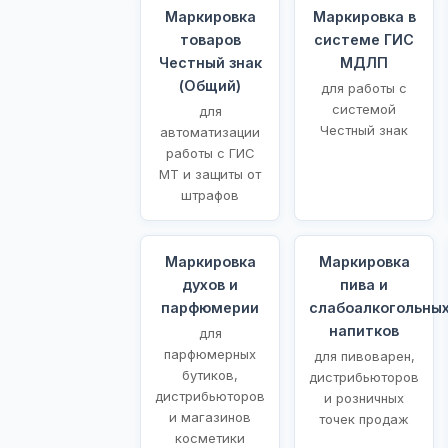
Маркировка
Маркировка в
товаров
системе ГИС
Честный знак
МДЛП
(Общий)
для работы с
системой
для
Честный знак
автоматизации
работы с ГИС
МТ и защиты от
штрафов
Маркировка
Маркировка
духов и
пива и
парфюмерии
слабоалкогольны
напитков
для
парфюмерных
для пивоварен,
бутиков,
дистрибьюторов
дистрибьюторов
и розничных
и магазинов
точек продаж
косметики