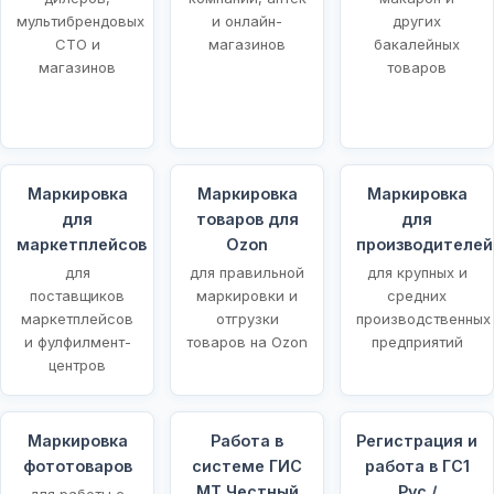
мультибрендовых
и онлайн-
других
СТО и
магазинов
бакалейных
магазинов
товаров
Маркировка
Маркировка
Маркировка
для
товаров для
для
маркетплейсов
Ozon
производителей
для
для правильной
для крупных и
поставщиков
маркировки и
средних
маркетплейсов
отгрузки
производственных
и фулфилмент-
товаров на Ozon
предприятий
центров
Маркировка
Работа в
Регистрация и
фототоваров
системе ГИС
работа в ГС1
МТ Честный
Рус /
для работы с