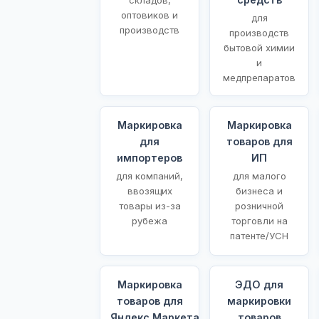
оптовиков и
для
производств
производств
бытовой химии
и
медпрепаратов
Маркировка
Маркировка
для
товаров для
импортеров
ИП
для компаний,
для малого
ввозящих
бизнеса и
товары из-за
розничной
рубежа
торговли на
патенте/УСН
Маркировка
ЭДО для
товаров для
маркировки
Яндекс.Маркета
товаров