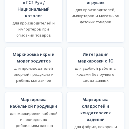
в ГС1 Рус /
игрушек
Национальный
для производителей,
каталог
импортеров и магазинов
детских товаров
для производителей и
импортеров при
описании товаров
Маркировка икры и
Интеграция
морепродуктов
маркировки с 1С
для производителей
для удобной работы с
икорной продукции и
кодами без ручного
рыбных магазинов
ввода данных
Маркировка
Маркировка
кабельной продукции
сладостей и
кондитерских
для маркировки кабелей
изделий
и проводов по
требованиям закона
для фабрик, пекарен и