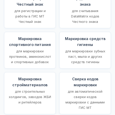
Честный знак
знака
для регистрации и
для считывания
работы в ГИС МТ
DataMatrix кодов
Честный знак
Честного знака
Маркировка
Маркировка средств
спортивного питания
гигиены
для маркировки
для маркировки зубных
протеинов, аминокислот
паст, мыла и других
и спортивных добавок
средств гигиены
Маркировка
Сверка кодов
стройматериалов
маркировки
для строительных
для автоматической
холдингов, заводов ЖБИ
сверки кодов
и ритейлеров
маркировки с данными
ГИС МТ