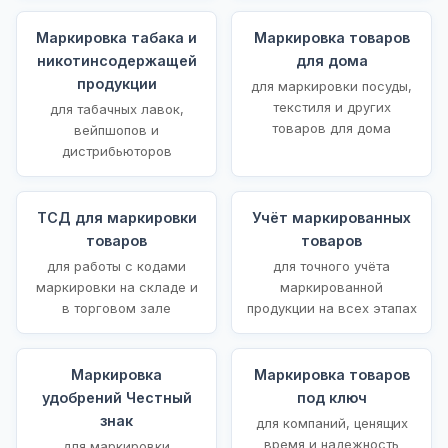
Маркировка табака и
Маркировка товаров
никотинсодержащей
для дома
продукции
для маркировки посуды,
текстиля и других
для табачных лавок,
товаров для дома
вейпшопов и
дистрибьюторов
ТСД для маркировки
Учёт маркированных
товаров
товаров
для работы с кодами
для точного учёта
маркировки на складе и
маркированной
в торговом зале
продукции на всех этапах
Маркировка
Маркировка товаров
удобрений Честный
под ключ
знак
для компаний, ценящих
время и надежность
для маркировки