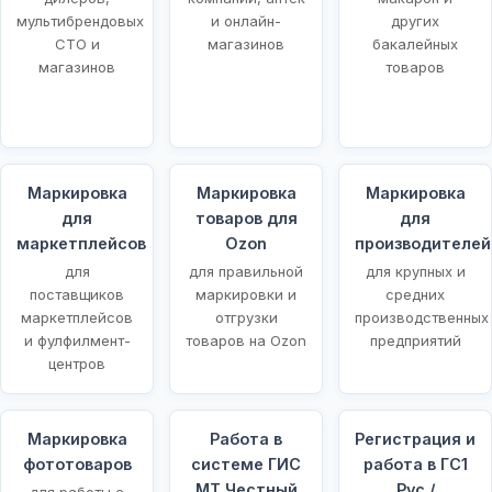
мультибрендовых
и онлайн-
других
СТО и
магазинов
бакалейных
магазинов
товаров
Маркировка
Маркировка
Маркировка
для
товаров для
для
маркетплейсов
Ozon
производителей
для
для правильной
для крупных и
поставщиков
маркировки и
средних
маркетплейсов
отгрузки
производственных
и фулфилмент-
товаров на Ozon
предприятий
центров
Маркировка
Работа в
Регистрация и
фототоваров
системе ГИС
работа в ГС1
МТ Честный
Рус /
для работы с