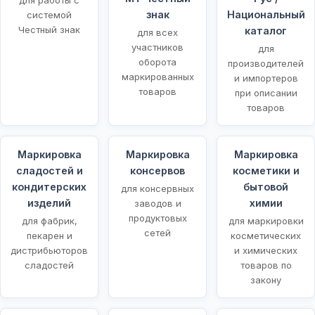
знак
Национальный
системой
Честный знак
каталог
для всех
участников
для
оборота
производителей
маркированных
и импортеров
товаров
при описании
товаров
Маркировка
Маркировка
Маркировка
сладостей и
консервов
косметики и
кондитерских
бытовой
для консервных
изделий
химии
заводов и
продуктовых
для фабрик,
для маркировки
сетей
пекарен и
косметических
дистрибьюторов
и химических
сладостей
товаров по
закону