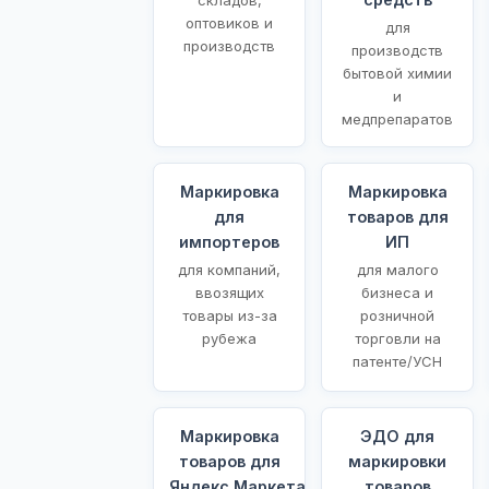
оптовиков и
для
производств
производств
бытовой химии
и
медпрепаратов
Маркировка
Маркировка
для
товаров для
импортеров
ИП
для компаний,
для малого
ввозящих
бизнеса и
товары из-за
розничной
рубежа
торговли на
патенте/УСН
Маркировка
ЭДО для
товаров для
маркировки
Яндекс.Маркета
товаров