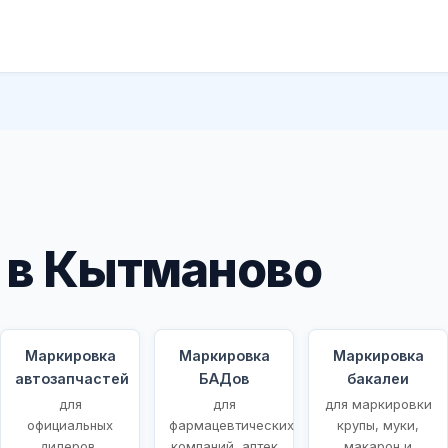
 в Кытманово
Маркировка
Маркировка
Маркировка
автозапчастей
БАДов
бакалеи
для
для
для маркировки
ых
официальных
фармацевтических
крупы, муки,
дилеров,
компаний, аптек
макарон и