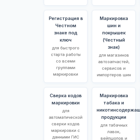
Регистрация в
Маркировка
Честном
шин и
знаке под
покрышек
ключ
(Честный
знак)
для быстрого
старта работы
для магазинов
со всеми
автозапчастей,
группами
сервисов и
маркировки
импортеров шин
Сверка кодов
Маркировка
маркировки
табака и
никотинсодержа
для
продукции
автоматической
сверки кодов
для табачных
маркировки с
лавок,
данными ГИС
вейпшопов и