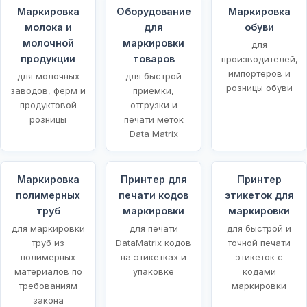
Маркировка
Оборудование
Маркировка
молока и
для
обуви
молочной
маркировки
для
продукции
товаров
производителей,
импортеров и
для молочных
для быстрой
розницы обуви
заводов, ферм и
приемки,
продуктовой
отгрузки и
розницы
печати меток
Data Matrix
Маркировка
Принтер для
Принтер
полимерных
печати кодов
этикеток для
х
труб
маркировки
маркировки
для маркировки
для печати
для быстрой и
труб из
DataMatrix кодов
точной печати
полимерных
на этикетках и
этикеток с
материалов по
упаковке
кодами
требованиям
маркировки
закона