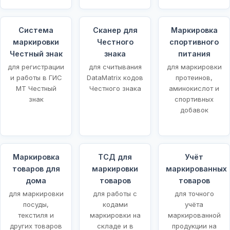
Система
Сканер для
Маркировка
маркировки
Честного
спортивного
Честный знак
знака
питания
для регистрации
для считывания
для маркировки
и работы в ГИС
DataMatrix кодов
протеинов,
МТ Честный
Честного знака
аминокислот и
знак
спортивных
добавок
Маркировка
ТСД для
Учёт
товаров для
маркировки
маркированных
щей
дома
товаров
товаров
для маркировки
для работы с
для точного
посуды,
кодами
учёта
текстиля и
маркировки на
маркированной
других товаров
складе и в
продукции на