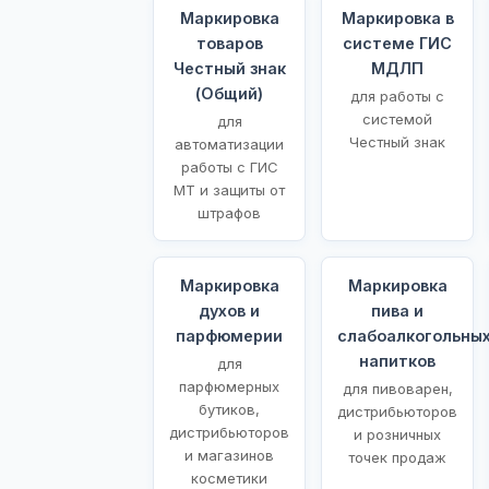
Маркировка
Маркировка в
товаров
системе ГИС
Честный знак
МДЛП
(Общий)
для работы с
системой
для
Честный знак
автоматизации
работы с ГИС
МТ и защиты от
штрафов
Маркировка
Маркировка
духов и
пива и
парфюмерии
слабоалкогольны
напитков
для
парфюмерных
для пивоварен,
бутиков,
дистрибьюторов
дистрибьюторов
и розничных
и магазинов
точек продаж
косметики