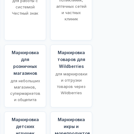
для работы с
аптечных сетей
системой
и частных
Честный знак
клиник
Маркировка
Маркировка
для
товаров для
розничных
Wildberries
магазинов
для маркировки
и отгрузки
для небольших
товаров через
магазинов,
Wildberries
супермаркетов
и общепита
Маркировка
Маркировка
детских
икры и
игрушек
морепродуктов