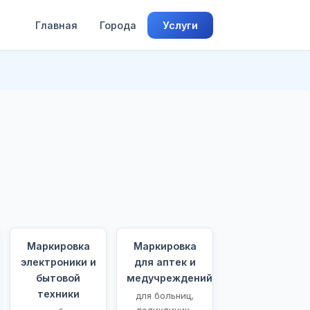
Главная
Города
Услуги
Маркировка
Маркировка
электроники и
для аптек и
бытовой
медучреждений
техники
для больниц,
поликлиник,