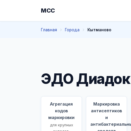
МСС
Главная
Города
Кытманово
ЭДО Диадок
Агрегация
Маркировка
кодов
антисептиков
маркировки
и
антибактериальн
для крупных
средств
складов,