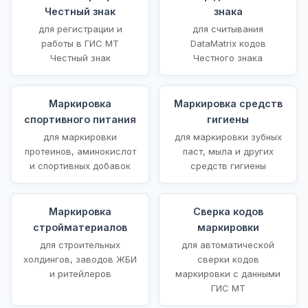
Честный знак
знака
для регистрации и
для считывания
работы в ГИС МТ
DataMatrix кодов
Честный знак
Честного знака
Маркировка
Маркировка средств
спортивного питания
гигиены
для маркировки
для маркировки зубных
протеинов, аминокислот
паст, мыла и других
и спортивных добавок
средств гигиены
Маркировка
Сверка кодов
стройматериалов
маркировки
для строительных
для автоматической
холдингов, заводов ЖБИ
сверки кодов
и ритейлеров
маркировки с данными
ГИС МТ