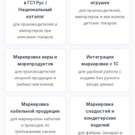
в ГС1 Рус /
игрушек
Национальный
для производителей,
каталог
импортеров и магазинов
детских товаров
для производителей и
импортеров при
описании товаров
Маркировка икры и
Интеграция
морепродуктов
маркировки с 1С
для производителей
для удобной работы с
икорной продукции и
кодами без ручного
рыбных магазинов
ввода данных
Маркировка
Маркировка
кабельной продукции
сладостей и
кондитерских
для маркировки кабелей
изделий
и проводов по
требованиям закона
для фабрик, пекарен и