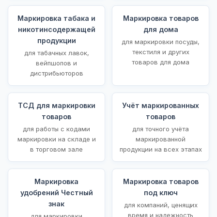
Маркировка табака и
Маркировка товаров
никотинсодержащей
для дома
продукции
для маркировки посуды,
текстиля и других
для табачных лавок,
товаров для дома
вейпшопов и
дистрибьюторов
ТСД для маркировки
Учёт маркированных
товаров
товаров
для работы с кодами
для точного учёта
маркировки на складе и
маркированной
в торговом зале
продукции на всех этапах
Маркировка
Маркировка товаров
удобрений Честный
под ключ
знак
для компаний, ценящих
время и надежность
для маркировки