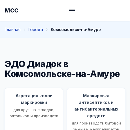
МСС
Главная
Города
Комсомольск-на-Амуре
ЭДО Диадок в
Комсомольске-на-Амуре
Агрегация кодов
Маркировка
маркировки
антисептиков и
антибактериальных
для крупных складов,
средств
оптовиков и производств
для производств бытовой
химии и медпрепаратов