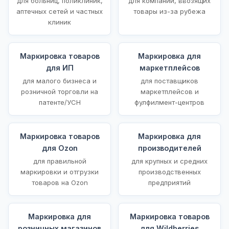
для больниц, поликлиник,
для компаний, ввозящих
аптечных сетей и частных
товары из-за рубежа
клиник
Маркировка товаров
Маркировка для
для ИП
маркетплейсов
для малого бизнеса и
для поставщиков
розничной торговли на
маркетплейсов и
патенте/УСН
фулфилмент-центров
Маркировка товаров
Маркировка для
для Ozon
производителей
для правильной
для крупных и средних
маркировки и отгрузки
производственных
товаров на Ozon
предприятий
Маркировка для
Маркировка товаров
розничных магазинов
для Wildberries