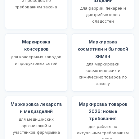
изделий
и проводов по
требованиям закона
для фабрик, пекарен и
дистрибьюторов
сладостей
Маркировка
Маркировка
консервов
косметики и бытовой
химии
для консервных заводов
и продуктовых сетей
для маркировки
косметических и
химических товаров по
закону
Маркировка лекарств
Маркировка товаров
и медизделий
2026: новые
требования
для медицинских
организаций и
для работы по
участников фармрынка
актуальным требованиям