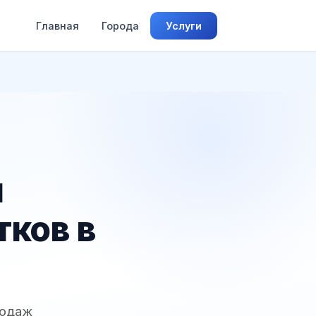
Главная
Города
Услуги
и
тков в
родаж