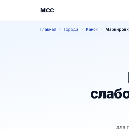
МСС
Главная
Города
Канск
Маркировка
слабо
для 