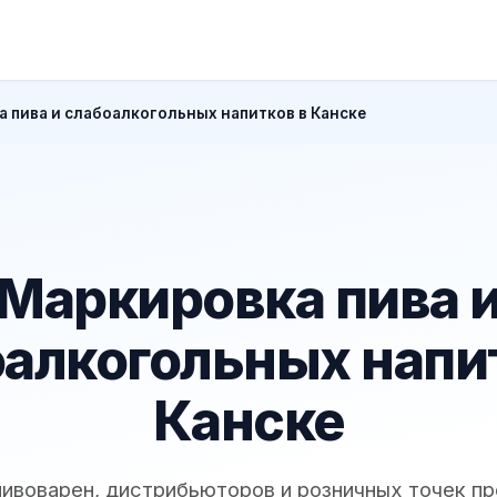
 пива и слабоалкогольных напитков в Канске
Маркировка пива 
алкогольных напи
Канске
пивоварен, дистрибьюторов и розничных точек п