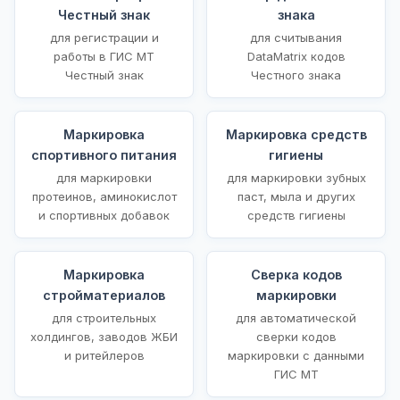
Честный знак
знака
для регистрации и
для считывания
работы в ГИС МТ
DataMatrix кодов
Честный знак
Честного знака
Маркировка
Маркировка средств
спортивного питания
гигиены
для маркировки
для маркировки зубных
протеинов, аминокислот
паст, мыла и других
и спортивных добавок
средств гигиены
Маркировка
Сверка кодов
стройматериалов
маркировки
для строительных
для автоматической
холдингов, заводов ЖБИ
сверки кодов
и ритейлеров
маркировки с данными
ГИС МТ