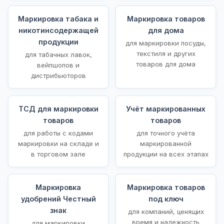
Маркировка табака и
Маркировка товаров
никотинсодержащей
для дома
продукции
для маркировки посуды,
текстиля и других
для табачных лавок,
товаров для дома
вейпшопов и
дистрибьюторов
ТСД для маркировки
Учёт маркированных
товаров
товаров
для работы с кодами
для точного учёта
маркировки на складе и
маркированной
в торговом зале
продукции на всех этапах
Маркировка
Маркировка товаров
удобрений Честный
под ключ
знак
для компаний, ценящих
время и надежность
для маркировки