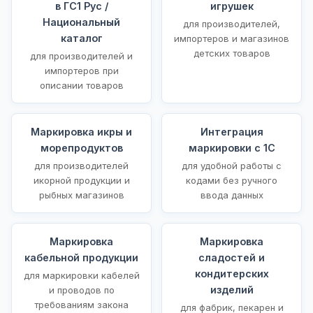
в ГС1 Рус /
игрушек
Национальный
для производителей,
каталог
импортеров и магазинов
детских товаров
для производителей и
импортеров при
описании товаров
Маркировка икры и
Интеграция
морепродуктов
маркировки с 1С
для производителей
для удобной работы с
икорной продукции и
кодами без ручного
рыбных магазинов
ввода данных
Маркировка
Маркировка
кабельной продукции
сладостей и
кондитерских
для маркировки кабелей
изделий
и проводов по
требованиям закона
для фабрик, пекарен и