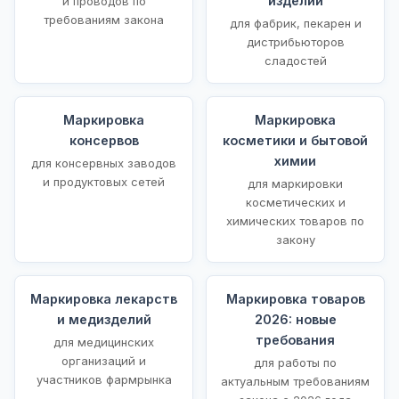
изделий
и проводов по
требованиям закона
для фабрик, пекарен и
дистрибьюторов
сладостей
Маркировка
Маркировка
консервов
косметики и бытовой
химии
для консервных заводов
и продуктовых сетей
для маркировки
косметических и
химических товаров по
закону
Маркировка лекарств
Маркировка товаров
и медизделий
2026: новые
требования
для медицинских
организаций и
для работы по
участников фармрынка
актуальным требованиям