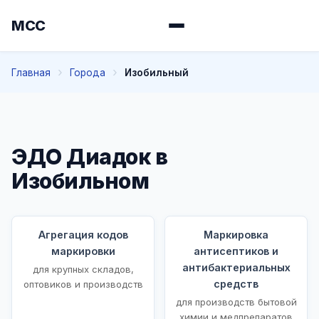
МСС
Главная
Города
Изобильный
ЭДО Диадок в
Изобильном
Агрегация кодов
Маркировка
маркировки
антисептиков и
антибактериальных
для крупных складов,
средств
оптовиков и производств
для производств бытовой
химии и медпрепаратов