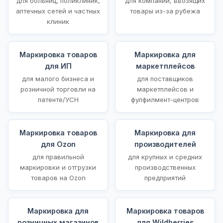
для больниц, поликлиник,
для компаний, ввозящих
аптечных сетей и частных
товары из-за рубежа
клиник
Маркировка товаров
Маркировка для
для ИП
маркетплейсов
для малого бизнеса и
для поставщиков
розничной торговли на
маркетплейсов и
патенте/УСН
фулфилмент-центров
Маркировка товаров
Маркировка для
для Ozon
производителей
для правильной
для крупных и средних
маркировки и отгрузки
производственных
товаров на Ozon
предприятий
Маркировка для
Маркировка товаров
розничных магазинов
для Wildberries