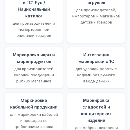
в ГС1 Рус /
игрушек
Национальный
для производителей,
каталог
импортеров и магазинов
детских товаров
для производителей и
импортеров при
описании товаров
Маркировка икры и
Интеграция
морепродуктов
маркировки с 1С
для производителей
для удобной работы с
икорной продукции и
кодами без ручного
рыбных магазинов
ввода данных
Маркировка
Маркировка
кабельной продукции
сладостей и
кондитерских
для маркировки кабелей
изделий
и проводов по
требованиям закона
для фабрик, пекарен и