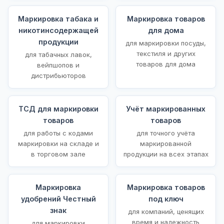
Маркировка табака и
Маркировка товаров
никотинсодержащей
для дома
продукции
для маркировки посуды,
текстиля и других
для табачных лавок,
товаров для дома
вейпшопов и
дистрибьюторов
ТСД для маркировки
Учёт маркированных
товаров
товаров
для работы с кодами
для точного учёта
маркировки на складе и
маркированной
в торговом зале
продукции на всех этапах
Маркировка
Маркировка товаров
удобрений Честный
под ключ
знак
для компаний, ценящих
время и надежность
для маркировки