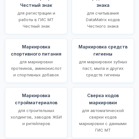
Честный знак
знака
для регистрации и
для считывания
работы в ГИС МТ
DataMatrix кодов
Честный знак
Честного знака
Маркировка
Маркировка средств
спортивного питания
гигиены
для маркировки
для маркировки зубных
протеинов, аминокислот
паст, мыла и других
и спортивных добавок
средств гигиены
Маркировка
Сверка кодов
стройматериалов
маркировки
для строительных
для автоматической
холдингов, заводов ЖБИ
сверки кодов
и ритейлеров
маркировки с данными
ГИС МТ