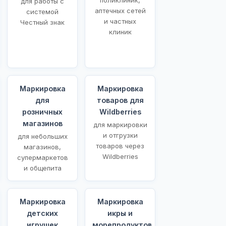
для работы с
аптечных сетей
системой
и частных
Честный знак
клиник
Маркировка
Маркировка
для
товаров для
розничных
Wildberries
магазинов
для маркировки
и отгрузки
для небольших
товаров через
магазинов,
Wildberries
супермаркетов
и общепита
Маркировка
Маркировка
детских
икры и
игрушек
морепродуктов