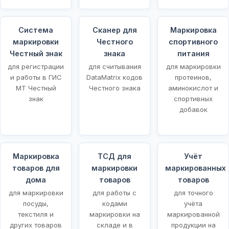
Система
Сканер для
Маркировка
маркировки
Честного
спортивного
Честный знак
знака
питания
для регистрации
для считывания
для маркировки
и работы в ГИС
DataMatrix кодов
протеинов,
МТ Честный
Честного знака
аминокислот и
знак
спортивных
добавок
Маркировка
ТСД для
Учёт
товаров для
маркировки
маркированных
щей
дома
товаров
товаров
для маркировки
для работы с
для точного
посуды,
кодами
учёта
текстиля и
маркировки на
маркированной
других товаров
складе и в
продукции на