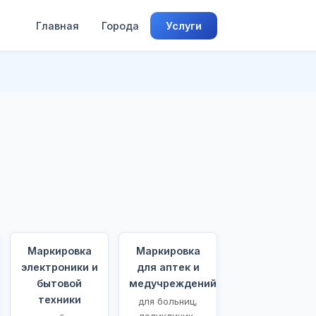
Главная
Города
Услуги
Маркировка
Маркировка
электроники и
для аптек и
бытовой
медучреждений
техники
для больниц,
поликлиник,