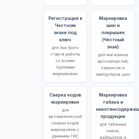
Регистрация в
Маркировка
Честном
шин и
знаке под
покрышек
ключ
(Честный
знак)
для быстрого
старта работы
для магазинов
со всеми
автозапчастей,
группами
сервисов и
маркировки
импортеров шин
Сверка кодов
Маркировка
маркировки
табака и
никотинсодержа
для
продукции
автоматической
сверки кодов
для табачных
маркировки с
лавок,
данными ГИС
вейпшопов и