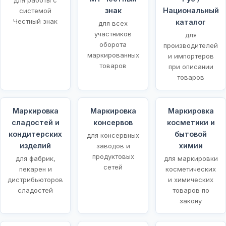
знак
Национальный
системой
Честный знак
каталог
для всех
участников
для
оборота
производителей
маркированных
и импортеров
товаров
при описании
товаров
Маркировка
Маркировка
Маркировка
сладостей и
консервов
косметики и
кондитерских
бытовой
для консервных
изделий
химии
заводов и
продуктовых
для фабрик,
для маркировки
сетей
пекарен и
косметических
дистрибьюторов
и химических
сладостей
товаров по
закону