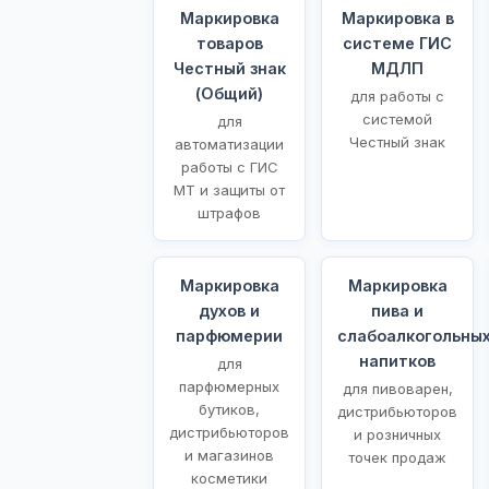
Маркировка
Маркировка в
товаров
системе ГИС
Честный знак
МДЛП
(Общий)
для работы с
системой
для
Честный знак
автоматизации
работы с ГИС
МТ и защиты от
штрафов
Маркировка
Маркировка
духов и
пива и
парфюмерии
слабоалкогольны
напитков
для
парфюмерных
для пивоварен,
бутиков,
дистрибьюторов
дистрибьюторов
и розничных
и магазинов
точек продаж
косметики