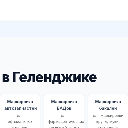
 в Геленджике
Маркировка
Маркировка
Маркировка
автозапчастей
БАДов
бакалеи
для
для
для маркировки
ых
официальных
фармацевтических
крупы, муки,
дилеров,
компаний, аптек
макарон и