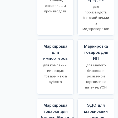
оптовиков и
для
производств
производств
бытовой химии
и
медпрепаратов
Маркировка
Маркировка
для
товаров для
импортеров
ИП
для компаний,
для малого
ввозящих
бизнеса и
товары из-за
розничной
рубежа
торговли на
патенте/УСН
Маркировка
ЭДО для
товаров для
маркировки
Яндекс.Маркета
товаров