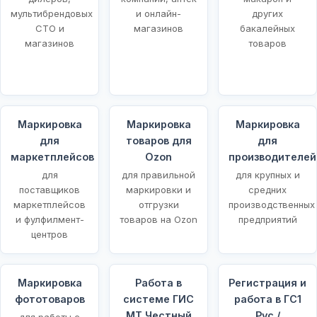
мультибрендовых
и онлайн-
других
СТО и
магазинов
бакалейных
магазинов
товаров
Маркировка
Маркировка
Маркировка
для
товаров для
для
маркетплейсов
Ozon
производителей
для
для правильной
для крупных и
поставщиков
маркировки и
средних
маркетплейсов
отгрузки
производственных
и фулфилмент-
товаров на Ozon
предприятий
центров
Маркировка
Работа в
Регистрация и
фототоваров
системе ГИС
работа в ГС1
МТ Честный
Рус /
для работы с