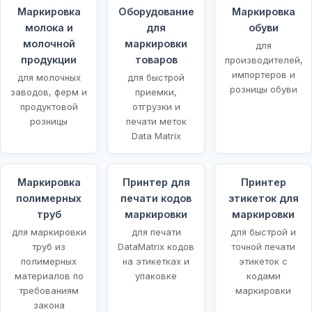
Маркировка
Оборудование
Маркировка
молока и
для
обуви
молочной
маркировки
для
продукции
товаров
производителей,
импортеров и
для молочных
для быстрой
розницы обуви
заводов, ферм и
приемки,
продуктовой
отгрузки и
розницы
печати меток
Data Matrix
Маркировка
Принтер для
Принтер
полимерных
печати кодов
этикеток для
х
труб
маркировки
маркировки
для маркировки
для печати
для быстрой и
труб из
DataMatrix кодов
точной печати
полимерных
на этикетках и
этикеток с
материалов по
упаковке
кодами
требованиям
маркировки
закона