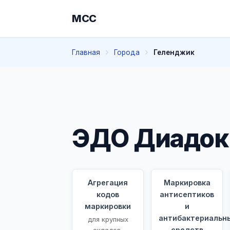
МСС
Главная
Города
Геленджик
ЭДО Диадок
Агрегация
Маркировка
кодов
антисептиков
маркировки
и
антибактериальн
для крупных
средств
складов,