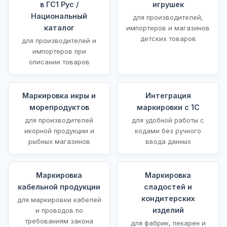
в ГС1 Рус /
игрушек
Национальный
для производителей,
каталог
импортеров и магазинов
детских товаров
для производителей и
импортеров при
описании товаров
Маркировка икры и
Интеграция
морепродуктов
маркировки с 1С
для производителей
для удобной работы с
икорной продукции и
кодами без ручного
рыбных магазинов
ввода данных
Маркировка
Маркировка
кабельной продукции
сладостей и
кондитерских
для маркировки кабелей
изделий
и проводов по
требованиям закона
для фабрик, пекарен и