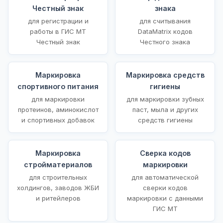
Честный знак
знака
для регистрации и
для считывания
работы в ГИС МТ
DataMatrix кодов
Честный знак
Честного знака
Маркировка
Маркировка средств
спортивного питания
гигиены
для маркировки
для маркировки зубных
протеинов, аминокислот
паст, мыла и других
и спортивных добавок
средств гигиены
Маркировка
Сверка кодов
стройматериалов
маркировки
для строительных
для автоматической
холдингов, заводов ЖБИ
сверки кодов
и ритейлеров
маркировки с данными
ГИС МТ