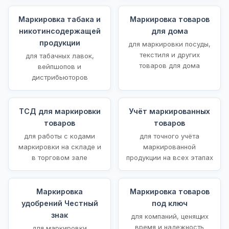
Маркировка табака и
Маркировка товаров
никотинсодержащей
для дома
продукции
для маркировки посуды,
текстиля и других
для табачных лавок,
товаров для дома
вейпшопов и
дистрибьюторов
ТСД для маркировки
Учёт маркированных
товаров
товаров
для работы с кодами
для точного учёта
маркировки на складе и
маркированной
в торговом зале
продукции на всех этапах
Маркировка
Маркировка товаров
удобрений Честный
под ключ
знак
для компаний, ценящих
время и надежность
для маркировки