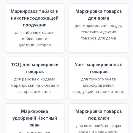
Маркировка табака и
Маркировка товаров
никотинсодержащей
для дома
продукции
для маркировки посуды,
текстиля и других
для табачных лавок,
товаров для дома
вейпшопов и
дистрибьюторов
ТСД для маркировки
Учёт маркированных
товаров
товаров
для работы с кодами
для точного учёта
маркировки на складе и
маркированной
в торговом зале
продукции на всех этапах
Маркировка
Маркировка товаров
удобрений Честный
под ключ
знак
для компаний, ценящих
время и надежность
для маркировки