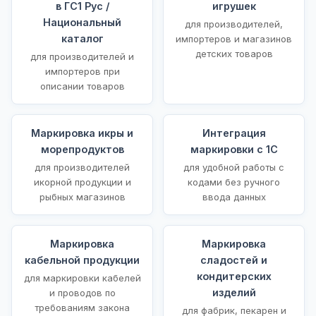
в ГС1 Рус /
игрушек
Национальный
для производителей,
каталог
импортеров и магазинов
детских товаров
для производителей и
импортеров при
описании товаров
Маркировка икры и
Интеграция
морепродуктов
маркировки с 1С
для производителей
для удобной работы с
икорной продукции и
кодами без ручного
рыбных магазинов
ввода данных
Маркировка
Маркировка
кабельной продукции
сладостей и
кондитерских
для маркировки кабелей
изделий
и проводов по
требованиям закона
для фабрик, пекарен и