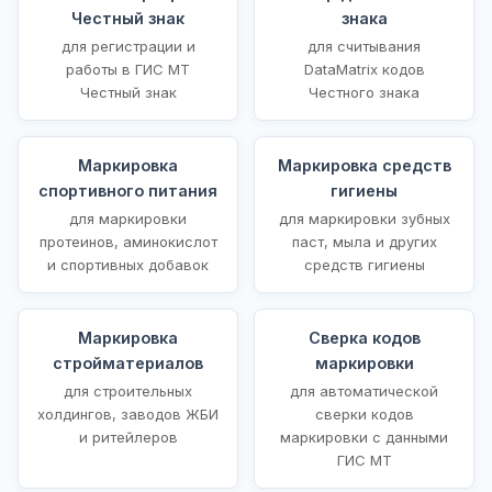
Честный знак
знака
для регистрации и
для считывания
работы в ГИС МТ
DataMatrix кодов
Честный знак
Честного знака
Маркировка
Маркировка средств
спортивного питания
гигиены
для маркировки
для маркировки зубных
протеинов, аминокислот
паст, мыла и других
и спортивных добавок
средств гигиены
Маркировка
Сверка кодов
стройматериалов
маркировки
для строительных
для автоматической
холдингов, заводов ЖБИ
сверки кодов
и ритейлеров
маркировки с данными
ГИС МТ