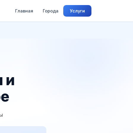
Главная
Города
Услуги
 и
ре
ды