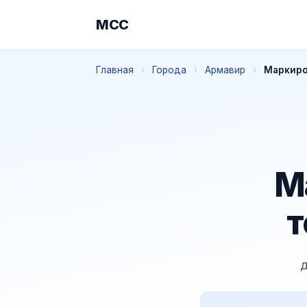
МСС
Главная
Города
Армавир
Маркиро
М
т
д