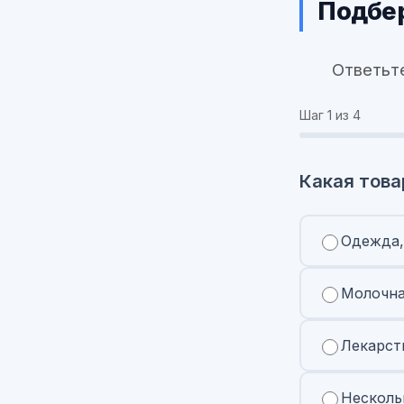
Подбер
Ответьт
Шаг
1
из 4
Какая това
Одежда,
Молочна
Лекарст
Несколь