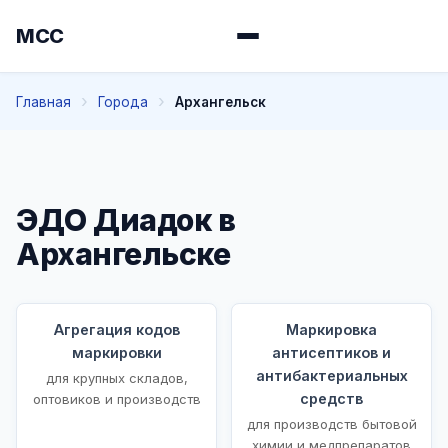
МСС
Главная
Города
Архангельск
ЭДО Диадок в
Архангельске
Агрегация кодов
Маркировка
маркировки
антисептиков и
антибактериальных
для крупных складов,
средств
оптовиков и производств
для производств бытовой
химии и медпрепаратов