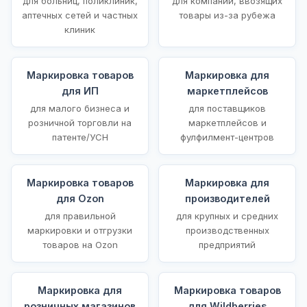
для больниц, поликлиник,
для компаний, ввозящих
аптечных сетей и частных
товары из-за рубежа
клиник
Маркировка товаров
Маркировка для
для ИП
маркетплейсов
для малого бизнеса и
для поставщиков
розничной торговли на
маркетплейсов и
патенте/УСН
фулфилмент-центров
Маркировка товаров
Маркировка для
для Ozon
производителей
для правильной
для крупных и средних
маркировки и отгрузки
производственных
товаров на Ozon
предприятий
Маркировка для
Маркировка товаров
розничных магазинов
для Wildberries