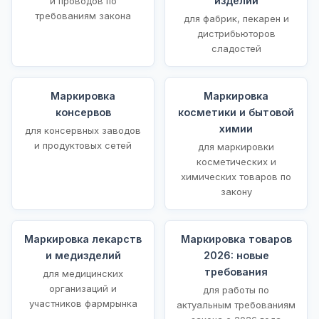
изделий
и проводов по
требованиям закона
для фабрик, пекарен и
дистрибьюторов
сладостей
Маркировка
Маркировка
консервов
косметики и бытовой
химии
для консервных заводов
и продуктовых сетей
для маркировки
косметических и
химических товаров по
закону
Маркировка лекарств
Маркировка товаров
и медизделий
2026: новые
требования
для медицинских
организаций и
для работы по
участников фармрынка
актуальным требованиям